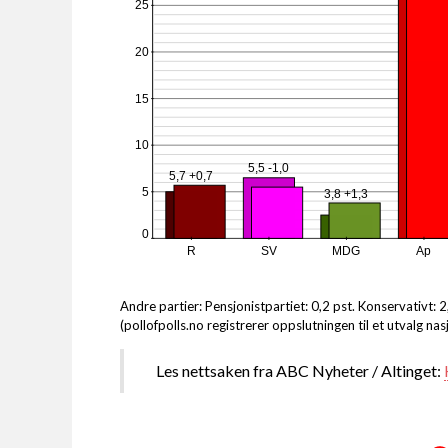
25
20
15
10
5,5 -1,0
5,7 +0,7
5
3,8 +1,3
0
R
SV
MDG
Ap
Andre partier: Pensjonistpartiet: 0,2 pst. Konservativt: 
(pollofpolls.no registrerer oppslutningen til et utvalg n
Les nettsaken fra ABC Nyheter / Altinget: