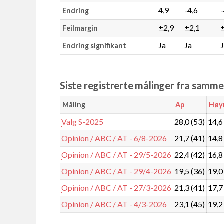
4,9
-4,6
Endring
±2,9
±2,1
Feilmargin
Ja
Ja
Endring signifikant
Siste registrerte målinger fra samm
Måling
Ap
Høy
Valg S-2025
28,0 (53)
14,6
Opinion / ABC / AT - 6/8-2026
21,7 (41)
14,8
Opinion / ABC / AT - 29/5-2026
22,4 (42)
16,8
Opinion / ABC / AT - 29/4-2026
19,5 (36)
19,0
Opinion / ABC / AT - 27/3-2026
21,3 (41)
17,7
Opinion / ABC / AT - 4/3-2026
23,1 (45)
19,2