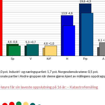
19,6 -4,3
13,9 -4,6
6,1 +
4,6 -0,8
5,3 +0,7
4,6 +1,0
Sp
V
KrF
H
Frp
A
2,0 pst. Industri- og næringspartiet: 1,7 pst. Norgesdemokratene: 0,5 pst.
asjonale partier i Andre-gruppen når denne gjøres kjent av målingens oppdragsg
Høyre får sin laveste oppslutning på 16 år: – Katastrofemåling