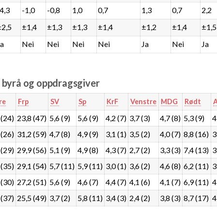
-4,3
-1,0
-0,8
1,0
0,7
1,3
0,7
2,2
±2,5
±1,4
±1,3
±1,3
±1,4
±1,2
±1,4
±1,5
Ja
Nei
Nei
Nei
Nei
Ja
Nei
Ja
e byrå og oppdragsgiver
re
Frp
SV
Sp
KrF
Venstre
MDG
Rødt
A
 (24)
23,8 (47)
5,6 (9)
5,6 (9)
4,2 (7)
3,7 (3)
4,7 (8)
5,3 (9)
4
 (26)
31,2 (59)
4,7 (8)
4,9 (9)
3,1 (1)
3,5 (2)
4,0 (7)
8,8 (16)
3
 (29)
29,9 (56)
5,1 (9)
4,9 (8)
4,3 (7)
2,7 (2)
3,3 (3)
7,4 (13)
3
 (35)
29,1 (54)
5,7 (11)
5,9 (11)
3,0 (1)
3,6 (2)
4,6 (8)
6,2 (11)
3
 (30)
27,2 (51)
5,6 (9)
4,6 (7)
4,4 (7)
4,1 (6)
4,1 (7)
6,9 (11)
4
 (37)
25,5 (49)
3,7 (2)
5,8 (11)
3,4 (3)
2,4 (2)
3,8 (3)
8,7 (17)
4