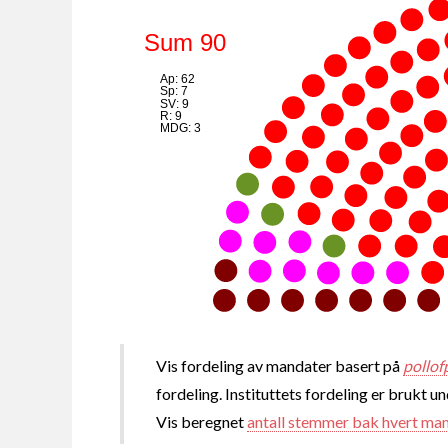
Sum 90
Ap: 62
Sp: 7
SV: 9
R: 9
MDG: 3
Vis fordeling av mandater basert på
pollof
fordeling. Instituttets fordeling er brukt u
Vis beregnet
antall stemmer bak hvert ma