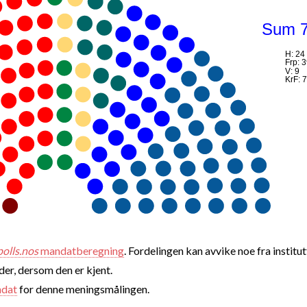
Sum 
H: 24
Frp: 
V: 9
KrF: 7
polls.nos
mandatberegning
. Fordelingen kan avvike noe fra institut
nder, dersom den er kjent.
ndat
for denne meningsmålingen.