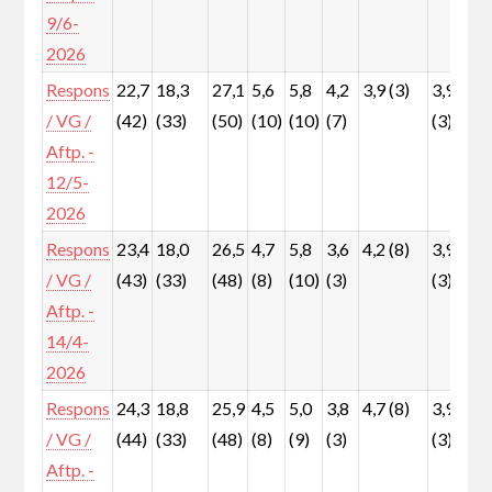
9/6-
2026
Respons
22,7
18,3
27,1
5,6
5,8
4,2
3,9 (3)
3,9
6
/ VG /
(42)
(33)
(50)
(10)
(10)
(7)
(3)
(
Aftp. -
12/5-
2026
Respons
23,4
18,0
26,5
4,7
5,8
3,6
4,2 (8)
3,9
7
/ VG /
(43)
(33)
(48)
(8)
(10)
(3)
(3)
(
Aftp. -
14/4-
2026
Respons
24,3
18,8
25,9
4,5
5,0
3,8
4,7 (8)
3,9
7
/ VG /
(44)
(33)
(48)
(8)
(9)
(3)
(3)
(
Aftp. -