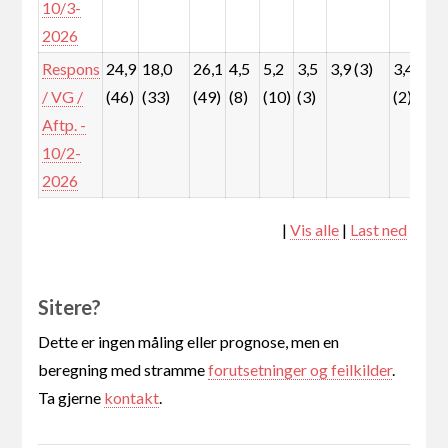
10/3-
2026
Respons
24,9
18,0
26,1
4,5
5,2
3,5
3,9 (3)
3,4
7
/ VG /
(46)
(33)
(49)
(8)
(10)
(3)
(2)
(
Aftp. -
10/2-
2026
|
Vis alle
|
Last ned
Sitere?
Dette er ingen måling eller prognose, men en
beregning med stramme
forutsetninger og feilkilder
.
Ta gjerne
kontakt
.