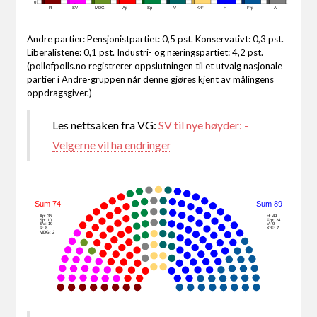
0
R
SV
MDG
Ap
Sp
V
KrF
H
Frp
A
Andre partier: Pensjonistpartiet: 0,5 pst. Konservativt: 0,3 pst.
Liberalistene: 0,1 pst. Industri- og næringspartiet: 4,2 pst.
(pollofpolls.no registrerer oppslutningen til et utvalg nasjonale
partier i Andre-gruppen når denne gjøres kjent av målingens
oppdragsgiver.)
Les nettsaken fra VG:
SV til nye høyder: -
Velgerne vil ha endringer
Sum 74
Sum 89
Ap: 35
H: 49
Sp: 10
Frp: 24
SV: 19
V: 9
R: 8
KrF: 7
MDG: 2