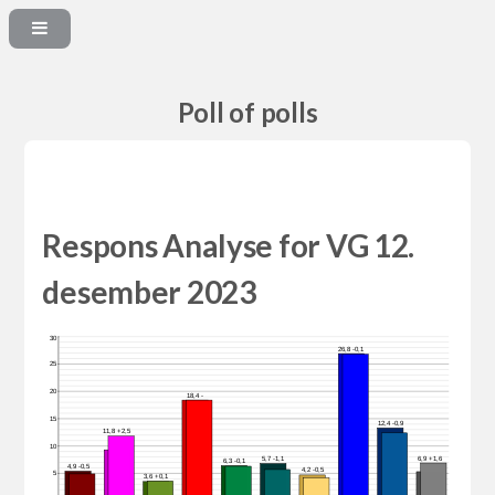
Poll of polls
Respons Analyse for VG 12.
desember 2023
30
26,8 -0,1
25
20
18,4 -
15
12,4 -0,9
11,8 +2,5
10
6,9 +1,6
5,7 -1,1
6,3 -0,1
4,9 -0,5
4,2 -0,5
5
3,6 +0,1