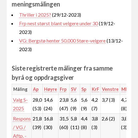
meningsmålingen
Thriller i 2025?
(29/12-2023)
Frp nest størst blant velgere under 30
(19/12-
2023)
VG: Bergstø henter 50.000 Støre-velgere
(13/12-
2023)
Siste registrerte målinger fra samme
byrå og oppdragsgiver
Måling
Ap
Høyre
Frp
SV
Sp
KrF
Venstre
MDG
R
Valg S-
28,0
14,6
23,8
5,6
5,6
4,2
3,7 (3)
4,7
5
2025
(53)
(24)
(47)
(9)
(9)
(7)
(8)
(
Respons
21,8
16,8
31,5
5,8
4,4
3,8
2,6 (2)
3,8
7
/ VG /
(39)
(30)
(60)
(11)
(8)
(3)
(3)
(
Aftp. -