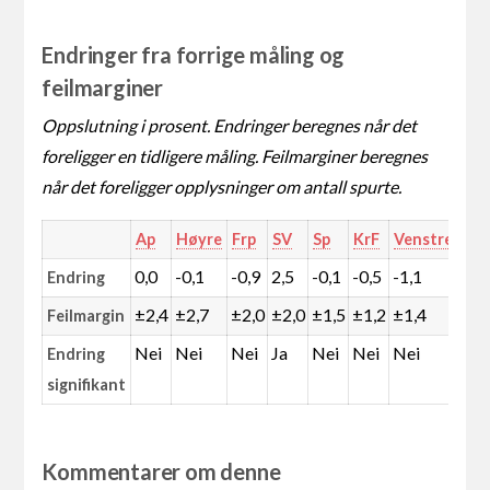
Endringer fra forrige måling og
feilmarginer
Oppslutning i prosent. Endringer beregnes når det
foreligger en tidligere måling. Feilmarginer beregnes
når det foreligger opplysninger om antall spurte.
Ap
Høyre
Frp
SV
Sp
KrF
Venstre
MD
0,0
-0,1
-0,9
2,5
-0,1
-0,5
-1,1
0,1
Endring
±2,4
±2,7
±2,0
±2,0
±1,5
±1,2
±1,4
±1,
Feilmargin
Nei
Nei
Nei
Ja
Nei
Nei
Nei
Nei
Endring
signifikant
Kommentarer om denne