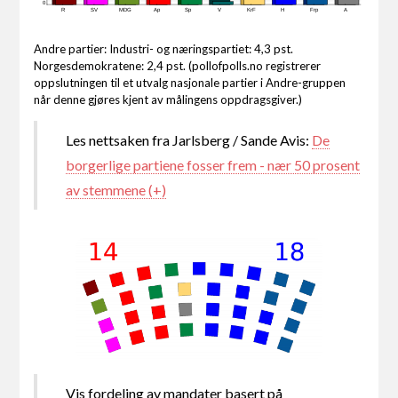
0
R
SV
MDG
Ap
Sp
V
KrF
H
Frp
A
Andre partier: Industri- og næringspartiet: 4,3 pst.
Norgesdemokratene: 2,4 pst. (pollofpolls.no registrerer
oppslutningen til et utvalg nasjonale partier i Andre-gruppen
når denne gjøres kjent av målingens oppdragsgiver.)
Les nettsaken fra Jarlsberg / Sande Avis:
De
borgerlige partiene fosser frem - nær 50 prosent
av stemmene (+)
Vis fordeling av mandater basert på