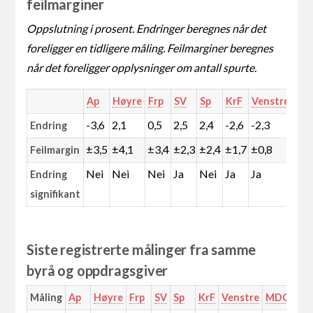
feilmarginer
Oppslutning i prosent. Endringer beregnes når det
foreligger en tidligere måling. Feilmarginer beregnes
når det foreligger opplysninger om antall spurte.
Ap
Høyre
Frp
SV
Sp
KrF
Venstre
MD
-3,6
2,1
0,5
2,5
2,4
-2,6
-2,3
0,6
Endring
±3,5
±4,1
±3,4
±2,3
±2,4
±1,7
±0,8
±1,
Feilmargin
Nei
Nei
Nei
Ja
Nei
Ja
Ja
Nei
Endring
signifikant
Siste registrerte målinger fra samme
byrå og oppdragsgiver
Måling
Ap
Høyre
Frp
SV
Sp
KrF
Venstre
MDG
Rø