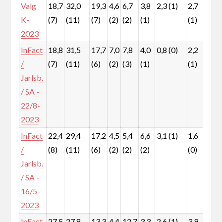
Valg
18,7
32,0
19,3
4,6
6,7
3,8
2,3 (1)
2,7
3,7
K-
(7)
(11)
(7)
(2)
(2)
(1)
(1)
(1)
2023
InFact
18,8
31,5
17,7
7,0
7,8
4,0
0,8 (0)
2,2
3,5
/
(7)
(11)
(6)
(2)
(3)
(1)
(1)
(1)
Jarlsb.
/ SA -
22/8-
2023
InFact
22,4
29,4
17,2
4,5
5,4
6,6
3,1 (1)
1,6
4,0
/
(8)
(11)
(6)
(2)
(2)
(2)
(0)
(1)
Jarlsb.
/ SA -
16/5-
2023
InFact
27,5
27,8
13,3
4,4
12,7
3,3
2,6 (1)
3,9
3,6