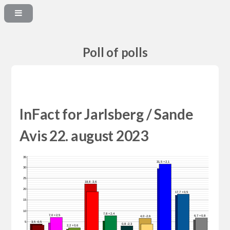
Poll of polls
InFact for Jarlsberg / Sande
Avis 22. august 2023
35
31,5 +2,1
30
25
18,8 -3,6
20
17,7 +0,5
15
10
7,8 +2,4
7,0 +2,5
6,7 +0,8
4,0 -2,6
3,5 -0,5
5
0,8 -2,3
2,2 +0,6