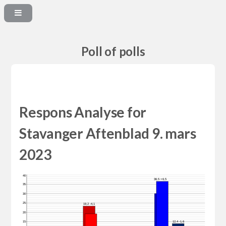
Poll of polls
Respons Analyse for
Stavanger Aftenblad 9. mars
2023
40
36,5 +6,5
35
30
25
19,2 -4,1
20
12,4 -1,6
15