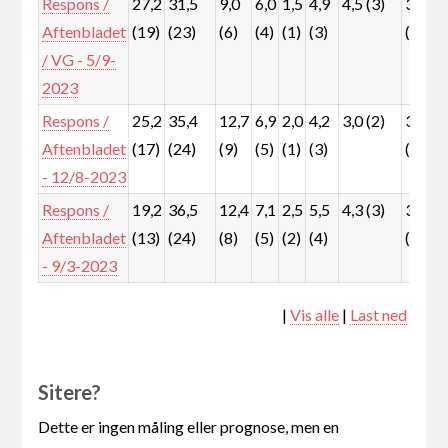
Respons /
27,2
31,5
9,0
6,0
1,5
4,9
4,5 (3)
3,4
Aftenbladet
(19)
(23)
(6)
(4)
(1)
(3)
(2)
/ VG - 5/9-
2023
Respons /
25,2
35,4
12,7
6,9
2,0
4,2
3,0 (2)
3,0
Aftenbladet
(17)
(24)
(9)
(5)
(1)
(3)
(2)
- 12/8-2023
Respons /
19,2
36,5
12,4
7,1
2,5
5,5
4,3 (3)
3,5
Aftenbladet
(13)
(24)
(8)
(5)
(2)
(4)
(2)
- 9/3-2023
|
Vis alle
|
Last ned
Sitere?
Dette er ingen måling eller prognose, men en