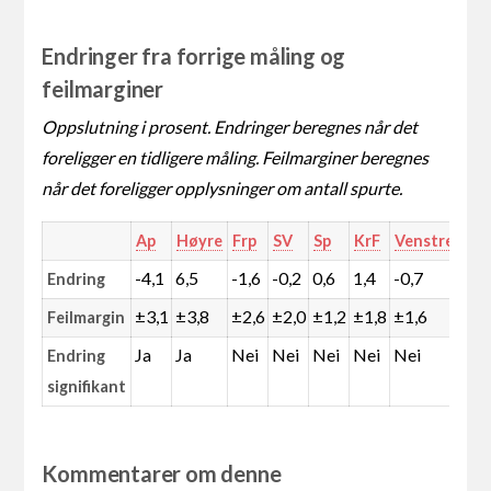
Endringer fra forrige måling og
feilmarginer
Oppslutning i prosent. Endringer beregnes når det
foreligger en tidligere måling. Feilmarginer beregnes
når det foreligger opplysninger om antall spurte.
Ap
Høyre
Frp
SV
Sp
KrF
Venstre
MD
-4,1
6,5
-1,6
-0,2
0,6
1,4
-0,7
-0,
Endring
±3,1
±3,8
±2,6
±2,0
±1,2
±1,8
±1,6
±1,
Feilmargin
Ja
Ja
Nei
Nei
Nei
Nei
Nei
Nei
Endring
signifikant
Kommentarer om denne