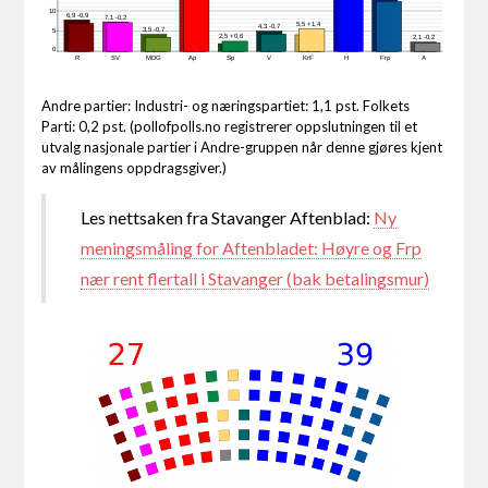
10
6,9 -0,9
7,1 -0,2
5,5 +1,4
4,3 -0,7
3,5 -0,7
5
2,5 +0,6
2,1 -0,2
0
R
SV
MDG
Ap
Sp
V
KrF
H
Frp
A
Andre partier: Industri- og næringspartiet: 1,1 pst. Folkets
Parti: 0,2 pst. (pollofpolls.no registrerer oppslutningen til et
utvalg nasjonale partier i Andre-gruppen når denne gjøres kjent
av målingens oppdragsgiver.)
Les nettsaken fra Stavanger Aftenblad:
Ny
meningsmåling for Aftenbladet: Høyre og Frp
nær rent flertall i Stavanger (bak betalingsmur)