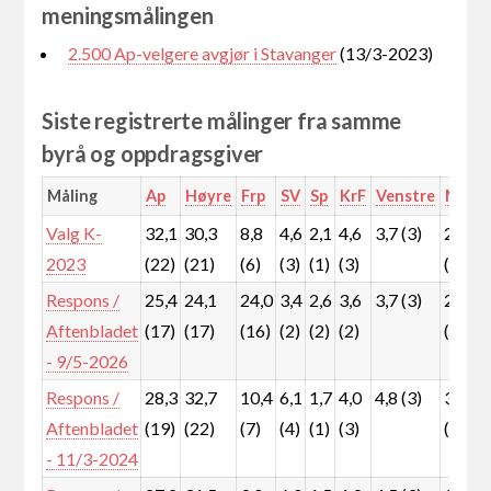
meningsmålingen
2.500 Ap-velgere avgjør i Stavanger
(13/3-2023)
Siste registrerte målinger fra samme
byrå og oppdragsgiver
Måling
Ap
Høyre
Frp
SV
Sp
KrF
Venstre
MDG
Valg K-
32,1
30,3
8,8
4,6
2,1
4,6
3,7 (3)
2,9
2023
(22)
(21)
(6)
(3)
(1)
(3)
(2)
Respons /
25,4
24,1
24,0
3,4
2,6
3,6
3,7 (3)
2,9
Aftenbladet
(17)
(17)
(16)
(2)
(2)
(2)
(2)
- 9/5-2026
Respons /
28,3
32,7
10,4
6,1
1,7
4,0
4,8 (3)
3,9
Aftenbladet
(19)
(22)
(7)
(4)
(1)
(3)
(3)
- 11/3-2024