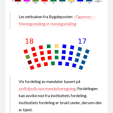
0,2
0
R
SV
MDG
Ap
Sp
V
KrF
H
Frp
A
Les nettsaken fra Bygdeposten:
«Taperne»: –
Meningsmåling er meningsmåling
Vis fordeling av mandater basert på
pollofpolls.nos
mandatberegning
. Fordelingen
kan avvike noe fra instituttets fordeling.
Instituttets fordeling er brukt under, dersom den
er kjent.