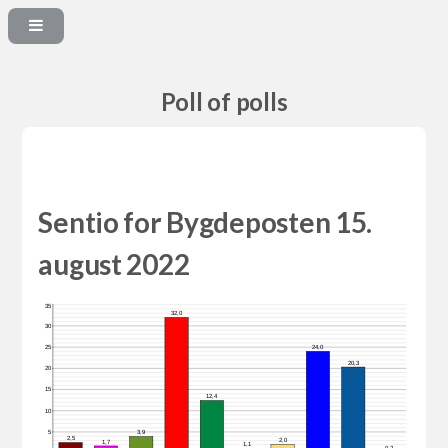
Poll of polls
Sentio for Bygdeposten 15.
august 2022
35
32,0
30
24,0
25
20,3
20
15
12,4
10
5
3,9
2,5
2,0
1,7
1,1