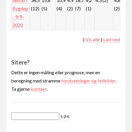
Sentio /
34,5
15,6
10,9
4,9
18,7
4,2
4,3 (2)
4,6
1,
Bygdep.
(12)
(5)
(4)
(2)
(7)
(1)
(2)
(0
- 9/9-
2020
|
Vis alle
|
Last ned
Sitere?
Dette er ingen måling eller prognose, men en
beregning med stramme
forutsetninger og feilkilder
.
Ta gjerne
kontakt
.