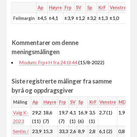
Ap
Høyre
Frp
SV
Sp
KrF
Venstre
MD
±4,5
±4,1
±3,9
±1,2
±3,2
±1,3
±1,0
±1,
Feilmargin
Kommentarer om denne
meningsmålingen
Modum: Frp+H fra 24 til 44
(15/8-2022)
Siste registrerte målinger fra samme
byrå og oppdragsgiver
Måling
Ap
Høyre
Frp
SV
Sp
KrF
Venstre
MDG
R
Valg K-
29,2
18,6
19,7
4,1
16,9
3,5
2,7 (1)
1,9
3,
2023
(11)
(7)
(7)
(1)
(6)
(1)
(1
Sentio /
23,9
15,3
33,3
2,6
8,9
2,8
6,1 (2)
0,8
5,