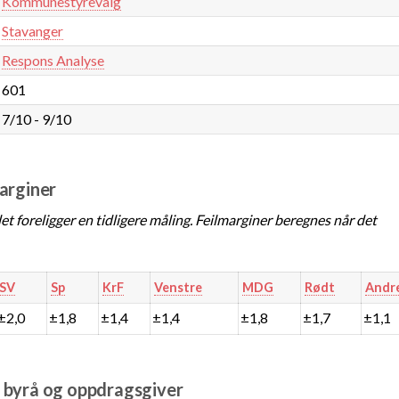
Kommunestyrevalg
Stavanger
Respons Analyse
601
7/10 - 9/10
marginer
t foreligger en tidligere måling. Feilmarginer beregnes når det
SV
Sp
KrF
Venstre
MDG
Rødt
Andr
±2,0
±1,8
±1,4
±1,4
±1,8
±1,7
±1,1
e byrå og oppdragsgiver