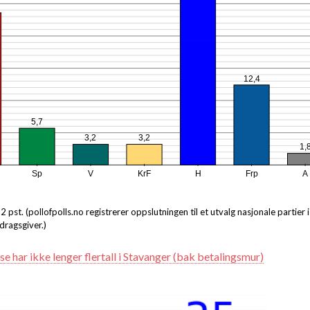
12,4
5,7
3,2
3,2
1,
Sp
V
KrF
H
Frp
A
2 pst. (pollofpolls.no registrerer oppslutningen til et utvalg nasjonale partier i
dragsgiver.)
se har ikke lenger flertall i Stavanger (bak betalingsmur)