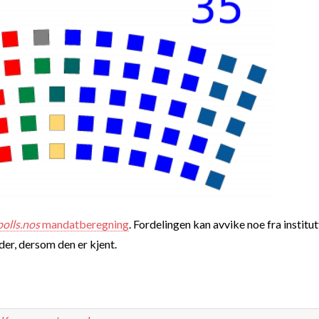
polls.nos
mandatberegning
. Fordelingen kan avvike noe fra institut
nder, dersom den er kjent.