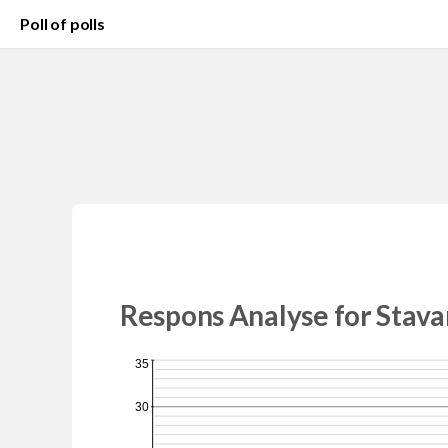
Poll of polls
Respons Analyse for Stava
35
30