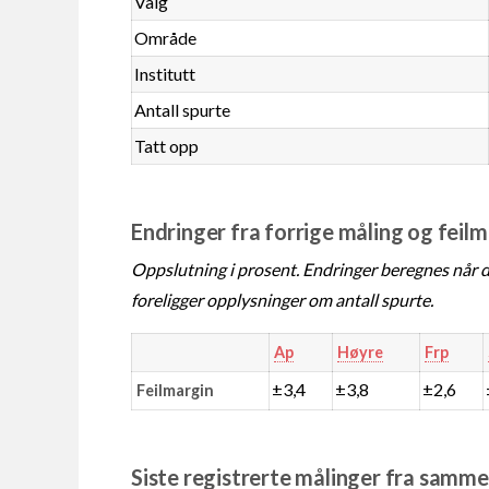
Valg
Område
Institutt
Antall spurte
Tatt opp
Endringer fra forrige måling og feil
Oppslutning i prosent. Endringer beregnes når de
foreligger opplysninger om antall spurte.
Ap
Høyre
Frp
±3,4
±3,8
±2,6
Feilmargin
Siste registrerte målinger fra samm