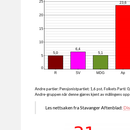
25
23,6
20
15
10
6,4
5,1
5,0
5
0
R
SV
MDG
Ap
Andre partier: Pensjonistpartiet: 1,6 pst. Folkets Parti: 0,
Andre-gruppen når denne gjøres kjent av målingens opp
Les nettsaken fra Stavanger Aftenblad:
Dis