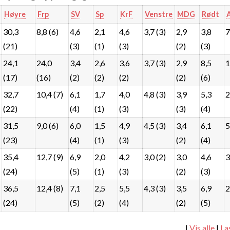
Høyre
Frp
SV
Sp
KrF
Venstre
MDG
Rødt
30,3
8,8 (6)
4,6
2,1
4,6
3,7 (3)
2,9
3,8
7
(21)
(3)
(1)
(3)
(2)
(3)
24,1
24,0
3,4
2,6
3,6
3,7 (3)
2,9
8,5
1
(17)
(16)
(2)
(2)
(2)
(2)
(6)
32,7
10,4 (7)
6,1
1,7
4,0
4,8 (3)
3,9
5,3
2
(22)
(4)
(1)
(3)
(3)
(4)
31,5
9,0 (6)
6,0
1,5
4,9
4,5 (3)
3,4
6,1
5
(23)
(4)
(1)
(3)
(2)
(4)
35,4
12,7 (9)
6,9
2,0
4,2
3,0 (2)
3,0
4,6
3
(24)
(5)
(1)
(3)
(2)
(3)
36,5
12,4 (8)
7,1
2,5
5,5
4,3 (3)
3,5
6,9
2
(24)
(5)
(2)
(4)
(2)
(5)
|
Vis alle
|
La