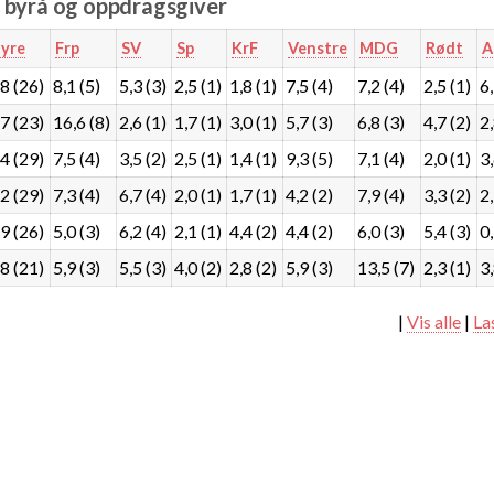
e byrå og oppdragsgiver
yre
Frp
SV
Sp
KrF
Venstre
MDG
Rødt
A
8 (26)
8,1 (5)
5,3 (3)
2,5 (1)
1,8 (1)
7,5 (4)
7,2 (4)
2,5 (1)
6,
7 (23)
16,6 (8)
2,6 (1)
1,7 (1)
3,0 (1)
5,7 (3)
6,8 (3)
4,7 (2)
2,
4 (29)
7,5 (4)
3,5 (2)
2,5 (1)
1,4 (1)
9,3 (5)
7,1 (4)
2,0 (1)
3,
2 (29)
7,3 (4)
6,7 (4)
2,0 (1)
1,7 (1)
4,2 (2)
7,9 (4)
3,3 (2)
2,
9 (26)
5,0 (3)
6,2 (4)
2,1 (1)
4,4 (2)
4,4 (2)
6,0 (3)
5,4 (3)
0,
8 (21)
5,9 (3)
5,5 (3)
4,0 (2)
2,8 (2)
5,9 (3)
13,5 (7)
2,3 (1)
3,
|
Vis alle
|
La