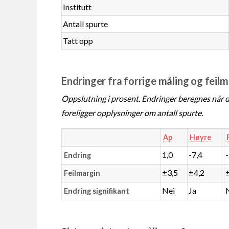
Institutt
Antall spurte
Tatt opp
Endringer fra forrige måling og feil
Oppslutning i prosent. Endringer beregnes når de
foreligger opplysninger om antall spurte.
Ap
Høyre
1,0
-7,4
Endring
±3,5
±4,2
Feilmargin
Nei
Ja
Endring signifikant