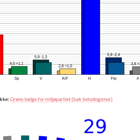
0
5,9 -2,4
5,9 -1,3
4,0 +1,1
3,8 +
2,8 +1,0
Sp
V
KrF
H
Frp
A
ikke:
Grønn bølge for miljøpartiet (bak betalingsmur)