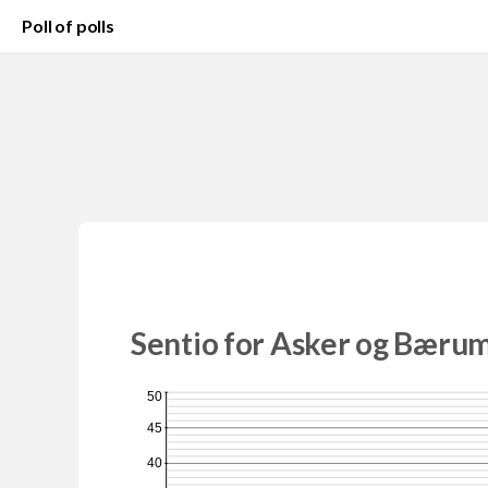
Poll of polls
Sentio for Asker og Bæru
50
45
40