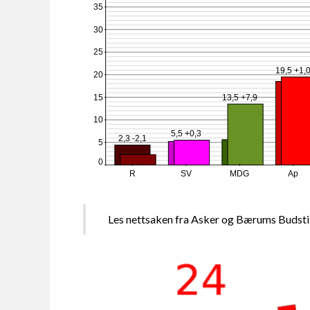
35
30
25
19,5 +1,
20
15
13,5 +7,9
10
5,5 +0,3
2,3 -2,1
5
0
R
SV
MDG
Ap
Les nettsaken fra Asker og Bærums Budst