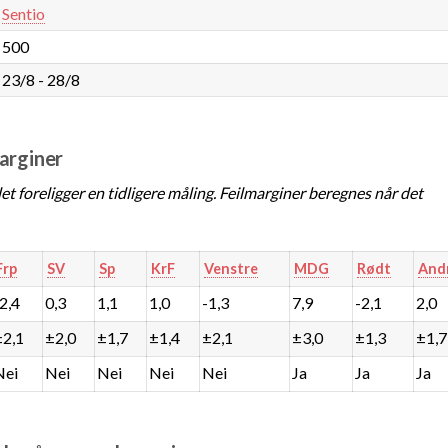
Sentio
500
23/8 - 28/8
marginer
t foreligger en tidligere måling. Feilmarginer beregnes når det
Frp
SV
Sp
KrF
Venstre
MDG
Rødt
And
-2,4
0,3
1,1
1,0
-1,3
7,9
-2,1
2,0
±2,1
±2,0
±1,7
±1,4
±2,1
±3,0
±1,3
±1,7
Nei
Nei
Nei
Nei
Nei
Ja
Ja
Ja