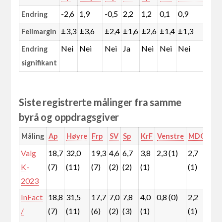
-2,6
1,9
-0,5
2,2
1,2
0,1
0,9
0,5
Endring
±3,3
±3,6
±2,4
±1,6
±2,6
±1,4
±1,3
±1,
Feilmargin
Nei
Nei
Nei
Ja
Nei
Nei
Nei
Nei
Endring
signifikant
Siste registrerte målinger fra samme
byrå og oppdragsgiver
Måling
Ap
Høyre
Frp
SV
Sp
KrF
Venstre
MDG
Rø
Valg
18,7
32,0
19,3
4,6
6,7
3,8
2,3 (1)
2,7
3,7
K-
(7)
(11)
(7)
(2)
(2)
(1)
(1)
(1)
2023
InFact
18,8
31,5
17,7
7,0
7,8
4,0
0,8 (0)
2,2
3,5
/
(7)
(11)
(6)
(2)
(3)
(1)
(1)
(1)