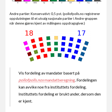
0
R
SV
MDG
Ap
Sp
V
KrF
H
Frp
A
Andre partier: Konservativt: 0,5 pst. (pollofpolls.no registrerer
oppslutningen til et utvalg nasjonale partier i Andre-gruppen
når denne gjøres kjent av målingens oppdragsgiver.)
Vis fordeling av mandater basert på
pollofpolls.nos
mandatberegning
. Fordelingen
kan avvike noe fra instituttets fordeling.
Instituttets fordeling er brukt under, dersom den
er kjent.