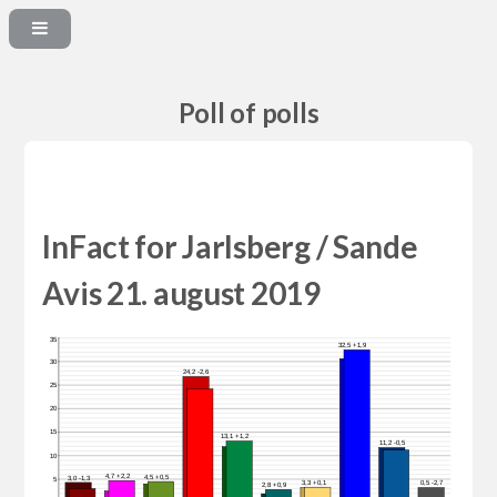
Poll of polls
InFact for Jarlsberg / Sande
Avis 21. august 2019
35
32,5 +1,9
30
24,2 -2,6
25
20
15
13,1 +1,2
11,2 -0,5
10
4,7 +2,2
4,5 +0,5
3,0 -1,3
5
3,3 +0,1
0,5 -2,7
2,8 +0,9