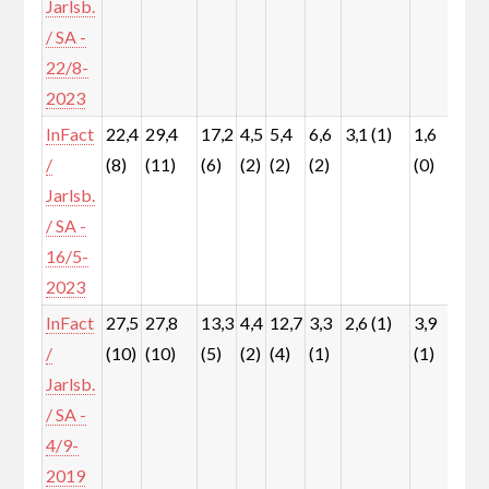
Jarlsb.
/ SA -
22/8-
2023
InFact
22,4
29,4
17,2
4,5
5,4
6,6
3,1 (1)
1,6
4,0
/
(8)
(11)
(6)
(2)
(2)
(2)
(0)
(1)
Jarlsb.
/ SA -
16/5-
2023
InFact
27,5
27,8
13,3
4,4
12,7
3,3
2,6 (1)
3,9
3,6
/
(10)
(10)
(5)
(2)
(4)
(1)
(1)
(1)
Jarlsb.
/ SA -
4/9-
2019