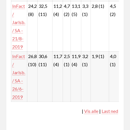
InFact
24,2
32,5
11,2
4,7
13,1
3,3
2,8 (1)
4,5
3,0
/
(8)
(11)
(4)
(2)
(5)
(1)
(2)
(1)
Jarlsb.
/ SA -
21/8-
2019
InFact
26,8
30,6
11,7
2,5
11,9
3,2
1,9 (1)
4,0
4,3
/
(10)
(11)
(4)
(1)
(4)
(1)
(1)
(2)
Jarlsb.
/ SA -
26/6-
2019
|
Vis alle
|
Last ned