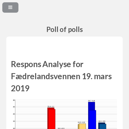
Poll of polls
Respons Analyse for
Fædrelandsvennen 19. mars
2019
30
22,7 -5,8
23,4 -1,1
25
20
15
13,1 -0,9
13,3 +0,5
10
9,0 +0,3