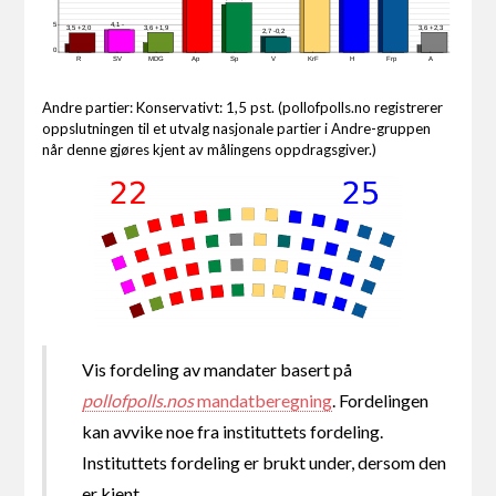
5
4,1 -
3,6 +1,9
3,6 +2,3
3,5 +2,0
2,7 -0,2
0
R
SV
MDG
Ap
Sp
V
KrF
H
Frp
A
Andre partier: Konservativt: 1,5 pst. (pollofpolls.no registrerer
oppslutningen til et utvalg nasjonale partier i Andre-gruppen
når denne gjøres kjent av målingens oppdragsgiver.)
Vis fordeling av mandater basert på
pollofpolls.nos
mandatberegning
. Fordelingen
kan avvike noe fra instituttets fordeling.
Instituttets fordeling er brukt under, dersom den
er kjent.