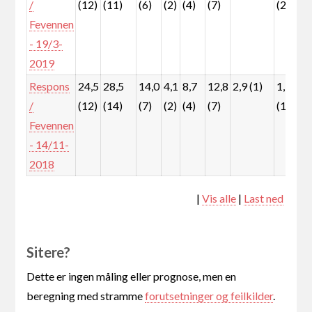
/
(12)
(11)
(6)
(2)
(4)
(7)
(2)
(
Fevennen
- 19/3-
2019
Respons
24,5
28,5
14,0
4,1
8,7
12,8
2,9 (1)
1,7
1
/
(12)
(14)
(7)
(2)
(4)
(7)
(1)
(
Fevennen
- 14/11-
2018
|
Vis alle
|
Last ned
Sitere?
Dette er ingen måling eller prognose, men en
beregning med stramme
forutsetninger og feilkilder
.