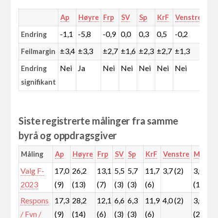
Ap
Høyre
Frp
SV
Sp
KrF
Venstre
MD
-1,1
-5,8
-0,9
0,0
0,3
0,5
-0,2
1,9
Endring
±3,4
±3,3
±2,7
±1,6
±2,3
±2,7
±1,3
±1,
Feilmargin
Nei
Ja
Nei
Nei
Nei
Nei
Nei
Ja
Endring
signifikant
Siste registrerte målinger fra samme
byrå og oppdragsgiver
Måling
Ap
Høyre
Frp
SV
Sp
KrF
Venstre
MDG
Valg F-
17,0
26,2
13,1
5,5
5,7
11,7
3,7 (2)
3,0
2
2023
(9)
(13)
(7)
(3)
(3)
(6)
(1)
(
Respons
17,3
28,2
12,1
6,6
6,3
11,9
4,0 (2)
3,0
3
/ Fvn /
(9)
(14)
(6)
(3)
(3)
(6)
(2)
(