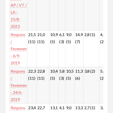
AP / VT /
LA -
15/8-
2023
Respons
21,5
21,0
10,9
6,1
9,0
14,9
2,8 (1)
4,7
4
/
(11)
(11)
(5)
(3)
(5)
(7)
(2)
(
Fevennen
- 6/9-
2019
Respons
22,3
22,8
10,4
5,8
10,5
11,3
3,8 (2)
5,0
3
/
(11)
(11)
(5)
(3)
(5)
(6)
(2)
(
Fevennen
- 24/6-
2019
Respons
23,4
22,7
13,1
4,1
9,0
13,3
2,7 (1)
3,6
3