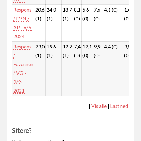
Respons
20,6
24,0
18,7
8,1
5,6
7,6
4,1 (0)
1,4
5
/ FVN /
(1)
(1)
(1)
(0)
(0)
(0)
(0)
(
AP - 6/9-
2024
Respons
23,0
19,6
12,2
7,4
12,1
9,9
4,4 (0)
3,8
3
/
(1)
(1)
(1)
(0)
(0)
(0)
(0)
(
Fevennen
/ VG -
9/9-
2021
|
Vis alle
|
Last ned
Sitere?