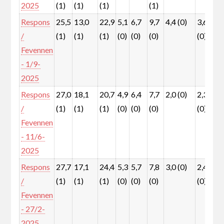
2025
(1)
(1)
(1)
(1)
Respons
25,5
13,0
22,9
5,1
6,7
9,7
4,4 (0)
3,6
6
/
(1)
(1)
(1)
(0)
(0)
(0)
(0)
(
Fevennen
- 1/9-
2025
Respons
27,0
18,1
20,7
4,9
6,4
7,7
2,0 (0)
2,3
5
/
(1)
(1)
(1)
(0)
(0)
(0)
(0)
(
Fevennen
- 11/6-
2025
Respons
27,7
17,1
24,4
5,3
5,7
7,8
3,0 (0)
2,4
3
/
(1)
(1)
(1)
(0)
(0)
(0)
(0)
(
Fevennen
- 27/2-
2025