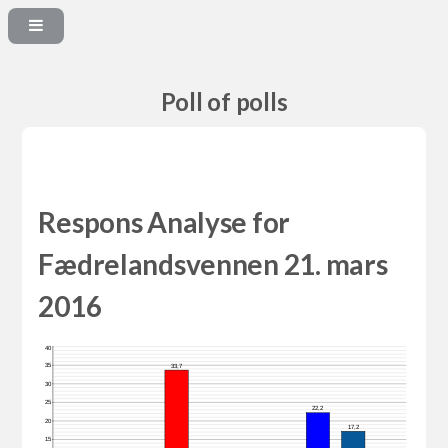
Poll of polls
Respons Analyse for
Fædrelandsvennen 21. mars
2016
40
35
33,7
30
25
22,2
20
17,2
15