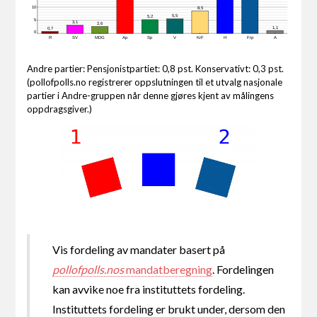
10
8,5
5,5
5,2
5
3,1
2,6
1,1
0,7
0
R
SV
MDG
Ap
Sp
V
KrF
H
Frp
A
Andre partier: Pensjonistpartiet: 0,8 pst. Konservativt: 0,3 pst.
(pollofpolls.no registrerer oppslutningen til et utvalg nasjonale
partier i Andre-gruppen når denne gjøres kjent av målingens
oppdragsgiver.)
Vis fordeling av mandater basert på
pollofpolls.nos
mandatberegning
. Fordelingen
kan avvike noe fra instituttets fordeling.
Instituttets fordeling er brukt under, dersom den