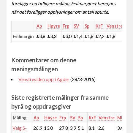
foreligger en tidligere måling. Feilmarginer beregnes
når det foreligger opplysninger om antall spurte.
Ap
Høyre
Frp
SV
Sp
KrF
Venstre
MD
±3,8
±3,3
±3,0
±1,4
±1,8
±2,2
±1,8
±1,
Feilmargin
Kommentarer om denne
meningsmålingen
Venstresiden opp i Agder
(28/3-2016)
Siste registrerte målinger fra samme
byrå og oppdragsgiver
Måling
Ap
Høyre
Frp
SV
Sp
KrF
Venstre
MDG
R
Valg S-
26,9
13,0
27,8
3,9
5,1
8,1
2,6
3,4
4