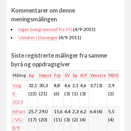
Kommentarer om denne
meningsmålingen
Ingen bakgrunnstall fra VG
(4/9-2011)
Uendret i Stavanger
(4/9-2011)
Siste registrerte målinger fra samme
byrå og oppdragsgiver
Måling
Ap
Høyre
Frp
SV
Sp
KrF
Venstre
MDG
Rød
Valg
32,1
30,3
8,8
4,6
2,1
4,6
3,7 (3)
2,9
3,8
K-
(22)
(21)
(6)
(3)
(1)
(3)
(2)
(3)
2023
InFact
25,7
29,0
15,6
4,4
2,3
6,2
6,4 (4)
5,5
1,5
/ VG -
(17)
(20)
(11)
(3)
(2)
(4)
(4)
(1)
8/9-