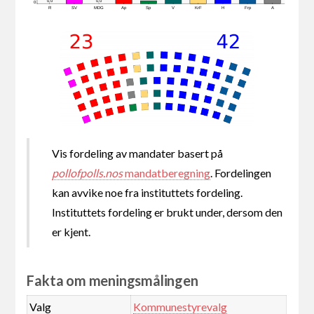
0,0
0,0
0
R
SV
MDG
Ap
Sp
V
KrF
H
Frp
A
Vis fordeling av mandater basert på
pollofpolls.nos
mandatberegning
. Fordelingen
kan avvike noe fra instituttets fordeling.
Instituttets fordeling er brukt under, dersom den
er kjent.
Fakta om meningsmålingen
Valg
Kommunestyrevalg