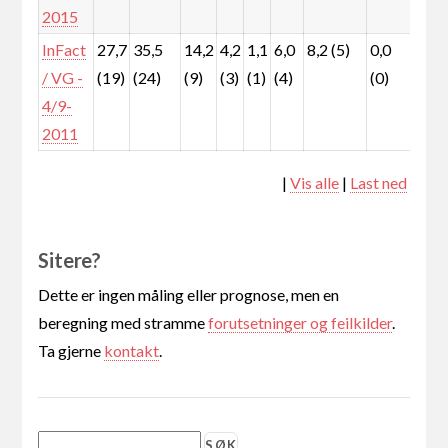
2015
InFact
27,7
35,5
14,2
4,2
1,1
6,0
8,2 (5)
0,0
0,0
/ VG -
(19)
(24)
(9)
(3)
(1)
(4)
(0)
(0)
4/9-
2011
|
Vis alle
|
Last ned
Sitere?
Dette er ingen måling eller prognose, men en
beregning med stramme
forutsetninger og feilkilder
.
Ta gjerne
kontakt
.