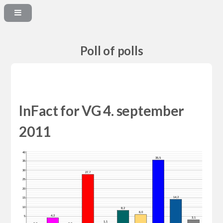
Poll of polls
InFact for VG 4. september
2011
40
35,5
35
30
27,7
25
20
14,2
15
10
8,2
6,0
4,2
5
3,1
1,1