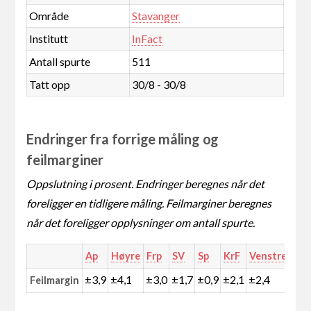
Område
Stavanger
Institutt
InFact
Antall spurte
511
Tatt opp
30/8 - 30/8
Endringer fra forrige måling og
feilmarginer
Oppslutning i prosent. Endringer beregnes når det
foreligger en tidligere måling. Feilmarginer beregnes
når det foreligger opplysninger om antall spurte.
Ap
Høyre
Frp
SV
Sp
KrF
Venstre
MD
±3,9
±4,1
±3,0
±1,7
±0,9
±2,1
±2,4
±0,
Feilmargin