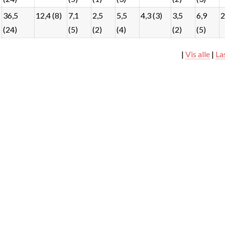
36,5
12,4 (8)
7,1
2,5
5,5
4,3 (3)
3,5
6,9
2
(24)
(5)
(2)
(4)
(2)
(5)
|
Vis alle
|
La