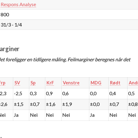
Respons Analyse
800
31/3 - 1/4
marginer
t foreligger en tidligere måling. Feilmarginer beregnes når det
Frp
SV
Sp
KrF
Venstre
MDG
Rødt
And
-2,3
-2,5
0,3
0,9
0,6
0,0
0,4
0,5
±2,6
±1,5
±0,7
±1,6
±1,9
±0,0
±0,7
±0,8
Nei
Ja
Nei
Nei
Nei
Ja
Nei
Nei