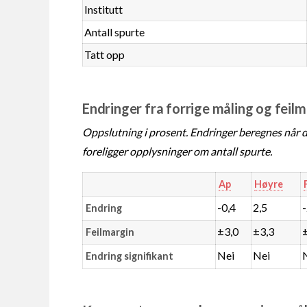
Institutt
Antall spurte
Tatt opp
Endringer fra forrige måling og feil
Oppslutning i prosent. Endringer beregnes når de
foreligger opplysninger om antall spurte.
Ap
Høyre
-0,4
2,5
Endring
±3,0
±3,3
Feilmargin
Nei
Nei
Endring signifikant