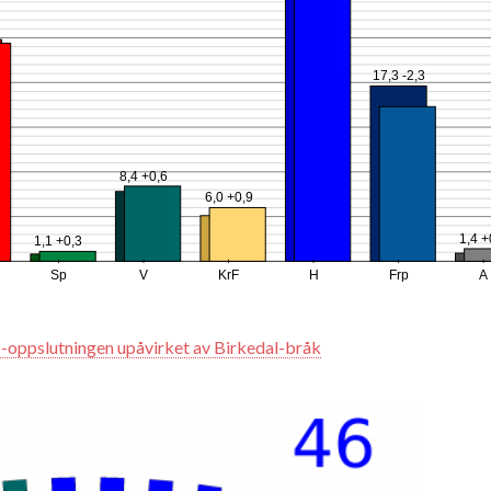
4
17,3 -2,3
8,4 +0,6
6,0 +0,9
1,4 +
1,1 +0,3
Sp
V
KrF
H
Frp
A
-oppslutningen upåvirket av Birkedal-bråk