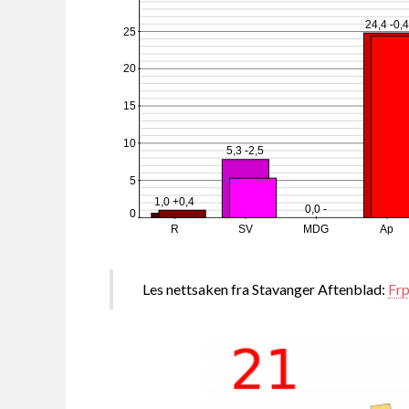
24,4 -0,
25
20
15
10
5,3 -2,5
5
1,0 +0,4
0,0 -
0
R
SV
MDG
Ap
Les nettsaken fra Stavanger Aftenblad:
Frp