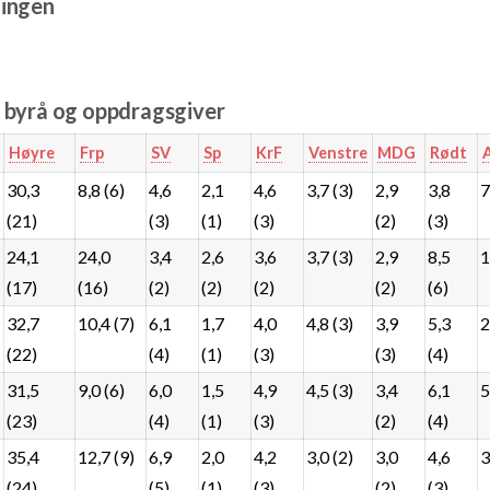
ingen
e byrå og oppdragsgiver
Høyre
Frp
SV
Sp
KrF
Venstre
MDG
Rødt
30,3
8,8 (6)
4,6
2,1
4,6
3,7 (3)
2,9
3,8
7
(21)
(3)
(1)
(3)
(2)
(3)
24,1
24,0
3,4
2,6
3,6
3,7 (3)
2,9
8,5
1
(17)
(16)
(2)
(2)
(2)
(2)
(6)
32,7
10,4 (7)
6,1
1,7
4,0
4,8 (3)
3,9
5,3
2
(22)
(4)
(1)
(3)
(3)
(4)
31,5
9,0 (6)
6,0
1,5
4,9
4,5 (3)
3,4
6,1
5
(23)
(4)
(1)
(3)
(2)
(4)
35,4
12,7 (9)
6,9
2,0
4,2
3,0 (2)
3,0
4,6
3
(24)
(5)
(1)
(3)
(2)
(3)