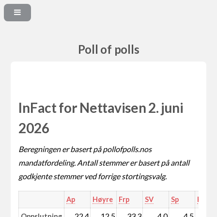
Poll of polls
InFact for Nettavisen 2. juni
2026
Beregningen er basert på pollofpolls.nos
mandatfordeling. Antall stemmer er basert på antall
godkjente stemmer ved forrige stortingsvalg.
Ap
Høyre
Frp
SV
Sp
KrF
22,4
12,5
33,3
4,0
4,5
4,
Oppslutning