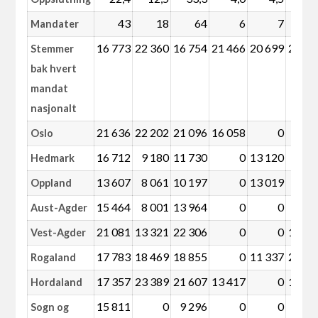
43
18
64
6
7
Mandater
16 773
22 360
16 754
21 466
20 699
22 53
Stemmer
bak hvert
mandat
nasjonalt
21 636
22 202
21 096
16 058
0
Oslo
16 712
9 180
11 730
0
13 120
Hedmark
13 607
8 061
10 197
0
13 019
Oppland
15 464
8 001
13 964
0
0
Aust-Agder
21 081
13 321
22 306
0
0
15 00
Vest-Agder
17 783
18 469
18 855
0
11 337
23 58
Rogaland
17 357
23 389
21 607
13 417
0
16 12
Hordaland
15 811
0
9 296
0
0
Sogn og