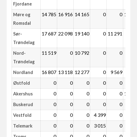
Fjordane
14 785
16 916
14 165
0
0
10 59
Møre og
Romsdal
17 687
22 098
19 140
0
11 291
Sør-
Trøndelag
11 519
0
10 792
0
0
Nord-
Trøndelag
16 807
13 118
12 277
0
9 569
Nordland
0
0
0
0
0
Østfold
0
0
0
0
0
10 78
Akershus
0
0
0
0
0
Buskerud
0
0
0
4 399
0
Vestfold
0
0
0
3 015
0
Telemark
0
0
0
0
0
Troms