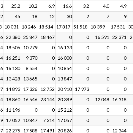
,3
25,2
10,2
6,9
16,6
3,2
4,0
4,9
42
45
18
12
30
2
7
9
3
18 031
18 246
18 514
17 817
51 518
18 399
17 531
30
06
22 380
25 847
18 467
0
0
16 591
22 371
2
84
18 506
10 779
0
16 133
0
0
0
54
16 251
9 370
0
16 008
0
0
0
86
16 130
8 554
0
10 854
0
0
0
64
13 428
13 665
0
13 847
0
0
0
97
14 893
17 326
12 752
20 910
17 973
0
0
54
18 860
16 546
23 144
20 389
0
12 048
16 318
46
11 196
0
0
15 212
0
0
0
79
17 052
10 847
7 314
17 057
0
0
0
97
22 275
17 588
17 491
20 826
0
0
12 344