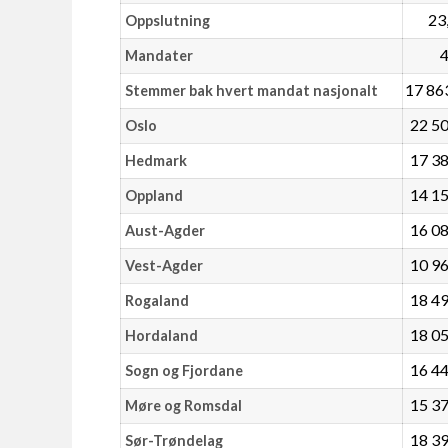
23
Oppslutning
Mandater
17 86
Stemmer bak hvert mandat nasjonalt
22 5
Oslo
17 3
Hedmark
14 1
Oppland
16 0
Aust-Agder
10 9
Vest-Agder
18 4
Rogaland
18 0
Hordaland
16 4
Sogn og Fjordane
15 3
Møre og Romsdal
18 3
Sør-Trøndelag