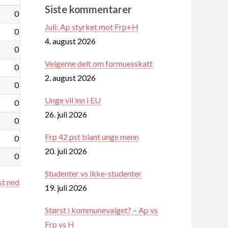
Siste kommentarer
0
Juli: Ap styrket mot Frp+H
0
4. august 2026
0
Velgerne delt om formuesskatt
0
2. august 2026
0
Unge vil inn i EU
0
26. juli 2026
0
Frp 42 pst blant unge menn
0
20. juli 2026
0
Studenter vs ikke-studenter
st ned
19. juli 2026
Størst i kommunevalget? – Ap vs
Frp vs H