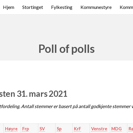
Hjem
Stortinget
Fylkesting
Kommunestyre
Komme
Poll of polls
sten 31. mars 2021
fordeling. Antall stemmer er basert på antall godkjente stemmer 
Høyre
Frp
SV
Sp
KrF
Venstre
MDG
R