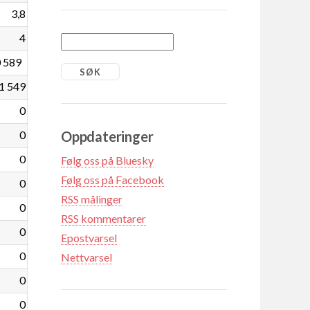
3,8
4
 589
1 549
0
Oppdateringer
0
0
Følg oss på Bluesky
Følg oss på Facebook
0
RSS målinger
0
RSS kommentarer
0
Epostvarsel
0
Nettvarsel
0
0