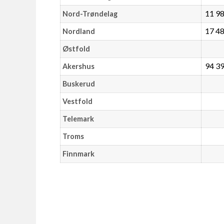
11 9
Nord-Trøndelag
17 4
Nordland
Østfold
94 3
Akershus
Buskerud
Vestfold
Telemark
Troms
Finnmark