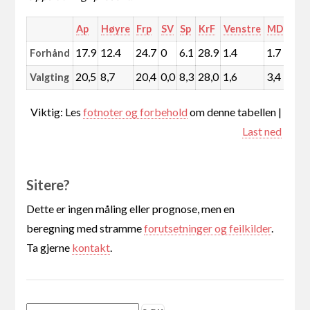
Ap
Høyre
Frp
SV
Sp
KrF
Venstre
MDG
Rø
17.9
12.4
24.7
0
6.1
28.9
1.4
1.7
0
Forhånd
20,5
8,7
20,4
0,0
8,3
28,0
1,6
3,4
0,
Valgting
Viktig: Les
fotnoter og forbehold
om denne tabellen |
Last ned
Sitere?
Dette er ingen måling eller prognose, men en
beregning med stramme
forutsetninger og feilkilder
.
Ta gjerne
kontakt
.