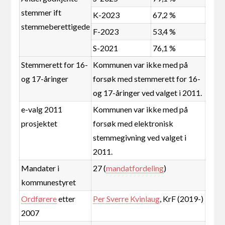
stemmer ift
K-2023
67,2 %
stemmeberettigede
F-2023
53,4 %
S-2021
76,1 %
Stemmerett for 16-
Kommunen var ikke med på
og 17-åringer
forsøk med stemmerett for 16-
og 17-åringer ved valget i 2011.
e-valg 2011
Kommunen var ikke med på
prosjektet
forsøk med elektronisk
stemmegivning ved valget i
2011.
Mandater i
27 (
mandatfordeling
)
kommunestyret
Ordførere
etter
Per Sverre Kvinlaug
, KrF (2019-)
2007