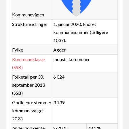
Kommunevåpen
Strukturendringer
1. januar 2020: Endret
kommunenummer (tidligere
1037).
Fylke
Agder
Kommuneklasse
Industrikommuner
(SSB)
Folketall per 30.
6 024
september 2013
(SSB)
Godkjente stemmer
3 139
kommunevalget
2023
Andel godkjente
S-2025
79,1 %