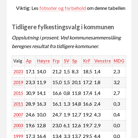
Viktig: Les
fotnoter og forbehold
om denne tabellen
Tidligere fylkestingsvalg i kommunen
Oppslutning i prosent. Ved kommunesammenslåing
beregnes resultat fra tidligere kommuner.
Valg
Ap
Høyre
Frp
SV
Sp
KrF
Venstre
MDG
Rødt
17,1
14,0
21,2
1,5
8,3
18,5
1,4
2,3
1,9
2023
23,3
11,9
15,0
1,5
20,1
17,2
1,8
3,2
1,3
2019
30,9
14,1
16,6
0,8
11,8
17,4
1,4
2,7
0,7
2015
28,9
16,3
16,1
1,3
14,8
16,6
2,4
0,3
0,5
2011
24,6
10,0
24,7
1,9
12,7
19,2
4,3
0,4
0,6
2007
19,6
12,8
23,0
6,1
12,6
19,7
2,9
0,0
0,0
2003
17,3
16,4
13,4
3,3
13,7
29,5
4,4
0,0
0,0
1999