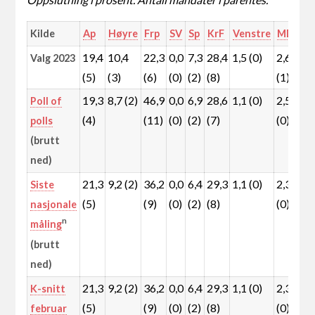
Kilde
Ap
Høyre
Frp
SV
Sp
KrF
Venstre
MDG
R
19,4
10,4
22,3
0,0
7,3
28,4
1,5 (0)
2,6
0
Valg 2023
(5)
(3)
(6)
(0)
(2)
(8)
(1)
(
19,3
8,7 (2)
46,9
0,0
6,9
28,6
1,1 (0)
2,5
0
Poll of
(4)
(11)
(0)
(2)
(7)
(0)
(
polls
(brutt
ned)
21,3
9,2 (2)
36,2
0,0
6,4
29,3
1,1 (0)
2,3
0
Siste
(5)
(9)
(0)
(2)
(8)
(0)
(
nasjonale
n
måling
(brutt
ned)
21,3
9,2 (2)
36,2
0,0
6,4
29,3
1,1 (0)
2,3
0
K-snitt
(5)
(9)
(0)
(2)
(8)
(0)
(
februar