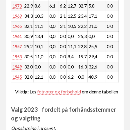
22,9
8,6
6,1
6,2
12,7
32,7
5,8
0,0
0,1
1973
34,3
10,3
0,0
2,1
12,5
23,4
17,1
0,0
0,0
1969
32,1
11,1
0,0
3,1
10,5
22,2
21,0
0,0
0,0
1965
30,9
13,4
0,0
0,0
0,0
25,3
0,0
0,0
0,0
1961
29,2
10,1
0,0
0,0
11,1
22,8
25,9
0,0
0,0
1957
30,5
11,0
0,0
0,0
8,4
19,7
29,4
0,0
0,0
1953
32,0
0,0
0,0
0,0
0,0
16,3
32,6
0,0
0,0
1949
32,8
12,1
0,0
0,0
6,2
0,0
48,9
0,0
0,0
1945
Viktig: Les
fotnoter og forbehold
om denne tabellen
Valg 2023 - fordelt på forhåndsstemmer
og valgting
Oppslutning i prosent.