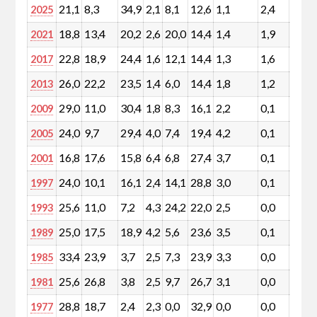
21,1
8,3
34,9
2,1
8,1
12,6
1,1
2,4
3,6
2025
18,8
13,4
20,2
2,6
20,0
14,4
1,4
1,9
1,6
2021
22,8
18,9
24,4
1,6
12,1
14,4
1,3
1,6
1,0
2017
26,0
22,2
23,5
1,4
6,0
14,4
1,8
1,2
0,6
2013
29,0
11,0
30,4
1,8
8,3
16,1
2,2
0,1
0,3
2009
24,0
9,7
29,4
4,0
7,4
19,4
4,2
0,1
0,3
2005
16,8
17,6
15,8
6,4
6,8
27,4
3,7
0,1
0,2
2001
24,0
10,1
16,1
2,4
14,1
28,8
3,0
0,1
0,6
1997
25,6
11,0
7,2
4,3
24,2
22,0
2,5
0,0
0,2
1993
25,0
17,5
18,9
4,2
5,6
23,6
3,5
0,1
0,0
1989
33,4
23,9
3,7
2,5
7,3
23,9
3,3
0,0
0,1
1985
25,6
26,8
3,8
2,5
9,7
26,7
3,1
0,0
0,1
1981
28,8
18,7
2,4
2,3
0,0
32,9
0,0
0,0
0,0
1977