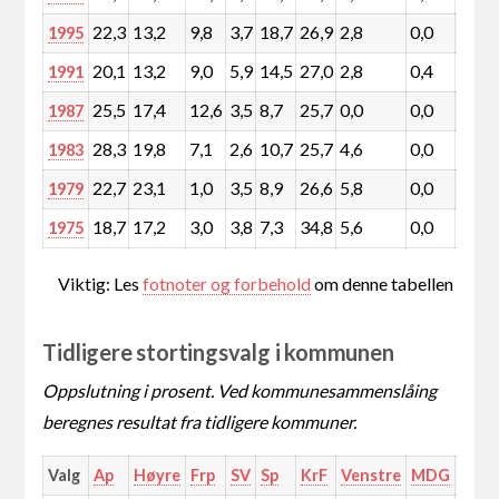
22,3
13,2
9,8
3,7
18,7
26,9
2,8
0,0
0,0
1995
20,1
13,2
9,0
5,9
14,5
27,0
2,8
0,4
0,1
1991
25,5
17,4
12,6
3,5
8,7
25,7
0,0
0,0
0,3
1987
28,3
19,8
7,1
2,6
10,7
25,7
4,6
0,0
0,1
1983
22,7
23,1
1,0
3,5
8,9
26,6
5,8
0,0
0,0
1979
18,7
17,2
3,0
3,8
7,3
34,8
5,6
0,0
0,0
1975
Viktig: Les
fotnoter og forbehold
om denne tabellen
Tidligere stortingsvalg i kommunen
Oppslutning i prosent. Ved kommunesammenslåing
beregnes resultat fra tidligere kommuner.
Valg
Ap
Høyre
Frp
SV
Sp
KrF
Venstre
MDG
Rødt