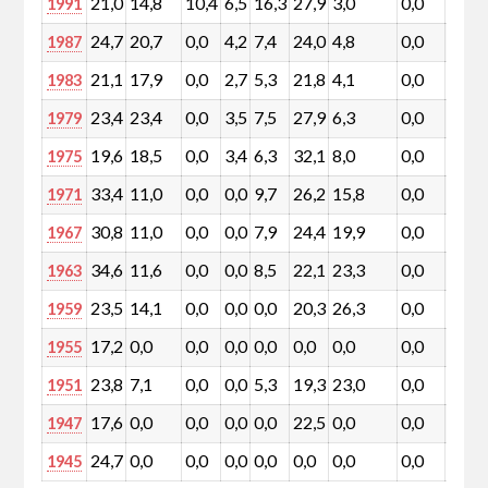
21,0
14,8
10,4
6,5
16,3
27,9
3,0
0,0
0,0
1991
24,7
20,7
0,0
4,2
7,4
24,0
4,8
0,0
0,0
1987
21,1
17,9
0,0
2,7
5,3
21,8
4,1
0,0
0,0
1983
23,4
23,4
0,0
3,5
7,5
27,9
6,3
0,0
0,0
1979
19,6
18,5
0,0
3,4
6,3
32,1
8,0
0,0
0,0
1975
33,4
11,0
0,0
0,0
9,7
26,2
15,8
0,0
0,0
1971
30,8
11,0
0,0
0,0
7,9
24,4
19,9
0,0
0,0
1967
34,6
11,6
0,0
0,0
8,5
22,1
23,3
0,0
0,0
1963
23,5
14,1
0,0
0,0
0,0
20,3
26,3
0,0
0,0
1959
17,2
0,0
0,0
0,0
0,0
0,0
0,0
0,0
0,0
1955
23,8
7,1
0,0
0,0
5,3
19,3
23,0
0,0
0,0
1951
17,6
0,0
0,0
0,0
0,0
22,5
0,0
0,0
0,0
1947
24,7
0,0
0,0
0,0
0,0
0,0
0,0
0,0
0,0
1945