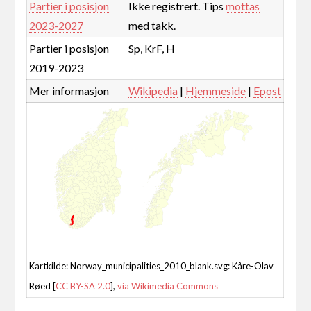
Partier i posisjon
Ikke registrert. Tips
mottas
2023-2027
med takk.
Partier i posisjon
Sp, KrF, H
2019-2023
Mer informasjon
Wikipedia
|
Hjemmeside
|
Epost
Kartkilde: Norway_municipalities_2010_blank.svg: Kåre-Olav
Røed [
CC BY-SA 2.0
],
via Wikimedia Commons