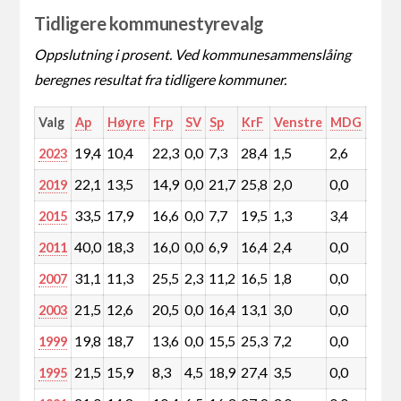
Tidligere kommunestyrevalg
Oppslutning i prosent. Ved kommunesammenslåing
beregnes resultat fra tidligere kommuner.
Valg
Ap
Høyre
Frp
SV
Sp
KrF
Venstre
MDG
Rødt
19,4
10,4
22,3
0,0
7,3
28,4
1,5
2,6
0,0
2023
22,1
13,5
14,9
0,0
21,7
25,8
2,0
0,0
0,0
2019
33,5
17,9
16,6
0,0
7,7
19,5
1,3
3,4
0,0
2015
40,0
18,3
16,0
0,0
6,9
16,4
2,4
0,0
0,0
2011
31,1
11,3
25,5
2,3
11,2
16,5
1,8
0,0
0,0
2007
21,5
12,6
20,5
0,0
16,4
13,1
3,0
0,0
0,0
2003
19,8
18,7
13,6
0,0
15,5
25,3
7,2
0,0
0,0
1999
21,5
15,9
8,3
4,5
18,9
27,4
3,5
0,0
0,0
1995