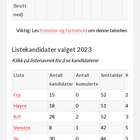
(brutt
ned)
Viktig: Les
fotnoter og forbehold
om denne tabellen
Listekandidater valget 2023
Klikk på listenavnet for å se kandidatene
Liste
Antall
Antall
Snittalder
Kvinn
kandidater
kumulerte
15
0
52
27
Frp
18
0
51
44
Høyre
28
2
52
39
KrF
8
1
42
50
Venstre
30
0
46
50
Sp