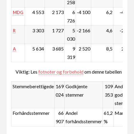
258
4 553
2 173
6
-4 100
6,2
-4,2
MDG
726
3 303
1 727
5
-2 166
4,6
-2,3
R
030
5 634
3 685
9
2 520
8,5
2,0
A
319
Viktig: Les
fotnoter og forbehold
om denne tabellen
Stemmeberettigede
169
Godkjente
109
Andel
024
stemmer
353
godkjent
stemmer
Forhåndsstemmer
66
Andel
61,2
Mandate
907
forhåndsstemmer
%