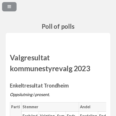
Poll of polls
Valgresultat
kommunestyrevalg 2023
Enkeltresultat Trondheim
Oppslutning i prosent.
Parti
Stemmer
Andel
M
Forhånd
Valgting
Sum
Endr.
Fordeling
Endr.
An