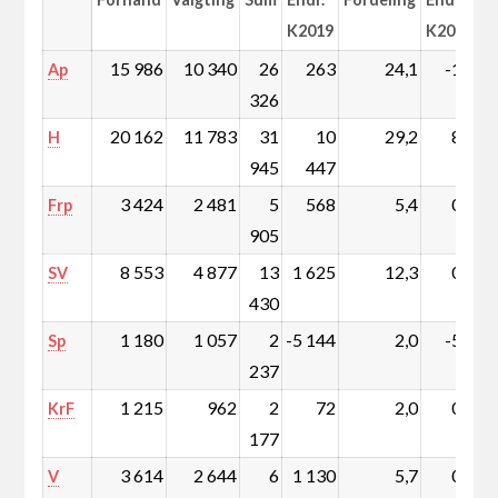
K2019
K2019
15 986
10 340
26
263
24,1
-1,0
Ap
326
20 162
11 783
31
10
29,2
8,6
H
945
447
3 424
2 481
5
568
5,4
0,3
Frp
905
8 553
4 877
13
1 625
12,3
0,9
SV
430
1 180
1 057
2
-5 144
2,0
-5,0
Sp
237
1 215
962
2
72
2,0
0,0
KrF
177
3 614
2 644
6
1 130
5,7
0,8
V