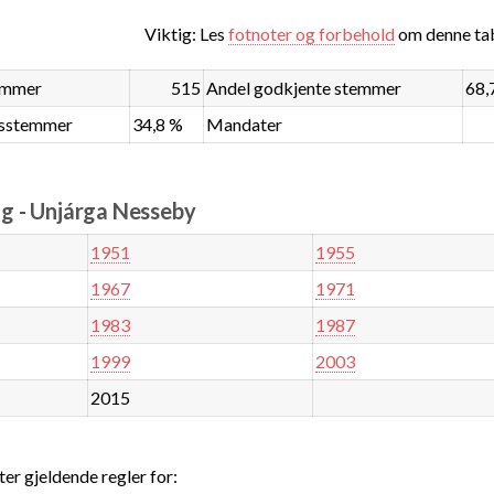
Viktig: Les
fotnoter og forbehold
om denne tab
emmer
515
Andel godkjente stemmer
68,
dsstemmer
34,8 %
Mandater
g - Unjárga Nesseby
1951
1955
1967
1971
1983
1987
1999
2003
2015
ter gjeldende regler for: