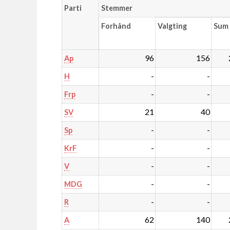
Parti
Stemmer
Forhånd
Valgting
Sum
96
156
Ap
-
-
H
-
-
Frp
21
40
SV
-
-
Sp
-
-
KrF
-
-
V
-
-
MDG
-
-
R
62
140
A