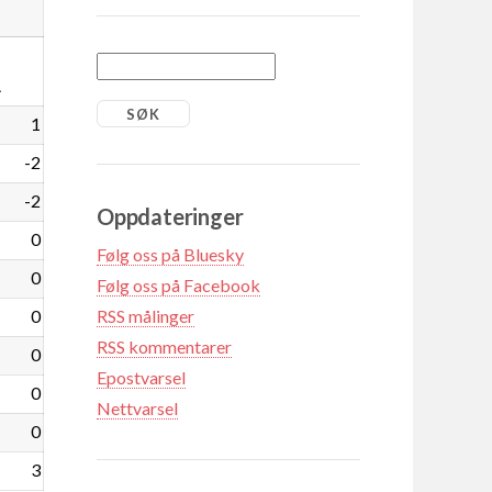
1
1
-2
-2
Oppdateringer
0
Følg oss på Bluesky
0
Følg oss på Facebook
0
RSS målinger
RSS kommentarer
0
Epostvarsel
0
Nettvarsel
0
3