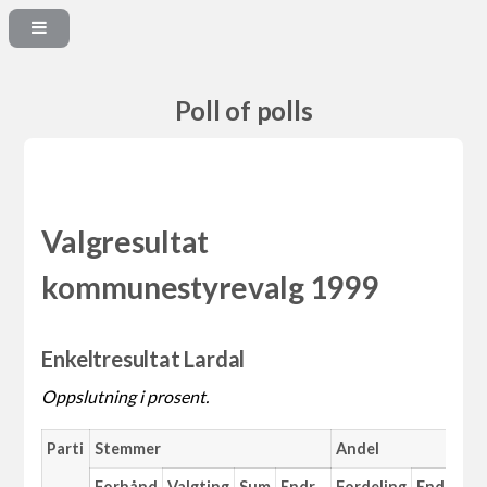
Poll of polls
Valgresultat
kommunestyrevalg 1999
Enkeltresultat Lardal
Oppslutning i prosent.
Parti
Stemmer
Andel
M
Forhånd
Valgting
Sum
Endr.
Fordeling
Endr.
An