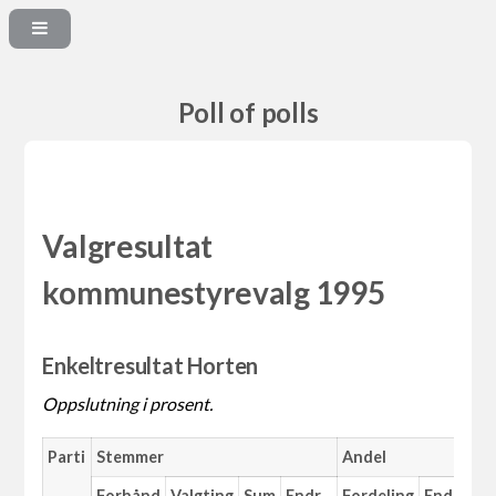
Poll of polls
Valgresultat
kommunestyrevalg 1995
Enkeltresultat Horten
Oppslutning i prosent.
Parti
Stemmer
Andel
M
Forhånd
Valgting
Sum
Endr.
Fordeling
Endr.
An