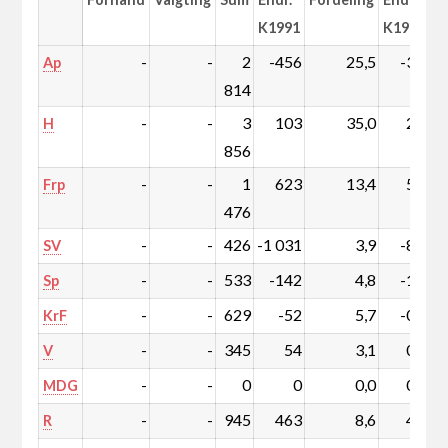
K1991
K1991
-
-
2
-456
25,5
-3,0
Ap
814
-
-
3
103
35,0
2,2
H
856
-
-
1
623
13,4
5,9
Frp
476
-
-
426
-1 031
3,9
-8,8
SV
-
-
533
-142
4,8
-1,1
Sp
-
-
629
-52
5,7
-0,2
KrF
-
-
345
54
3,1
0,6
V
-
-
0
0
0,0
0,0
MDG
-
-
945
463
8,6
4,4
R