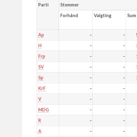
Parti
Stemmer
Forhånd
Valgting
Sum
-
-
Ap
-
-
H
-
-
Frp
-
-
SV
-
-
Sp
-
-
KrF
-
-
V
-
-
MDG
-
-
R
-
-
A