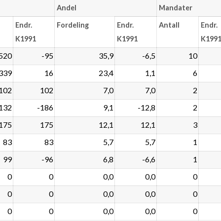
Andel
Mandater
Endr.
Fordeling
Endr.
Antall
Endr.
K1991
K1991
K199
520
-95
35,9
-6,5
10
339
16
23,4
1,1
6
102
102
7,0
7,0
2
132
-186
9,1
-12,8
2
175
175
12,1
12,1
3
83
83
5,7
5,7
1
99
-96
6,8
-6,6
1
0
0
0,0
0,0
0
0
0
0,0
0,0
0
0
0
0,0
0,0
0