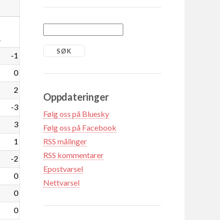
1
-1
0
2
Oppdateringer
-3
Følg oss på Bluesky
3
Følg oss på Facebook
1
RSS målinger
RSS kommentarer
-2
Epostvarsel
0
Nettvarsel
0
0