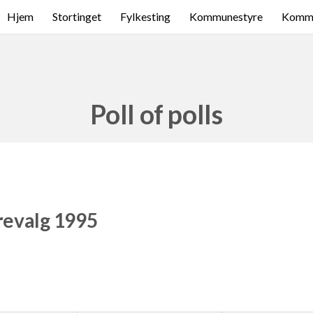
Hjem
Stortinget
Fylkesting
Kommunestyre
Komme
Poll of polls
revalg 1995