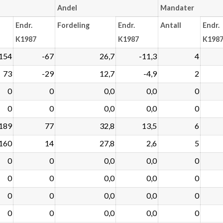
Andel
Mandater
Endr.
Fordeling
Endr.
Antall
Endr.
K1987
K1987
K198
154
-67
26,7
-11,3
4
73
-29
12,7
-4,9
2
0
0
0,0
0,0
0
0
0
0,0
0,0
0
189
77
32,8
13,5
6
160
14
27,8
2,6
5
0
0
0,0
0,0
0
0
0
0,0
0,0
0
0
0
0,0
0,0
0
0
0
0,0
0,0
0