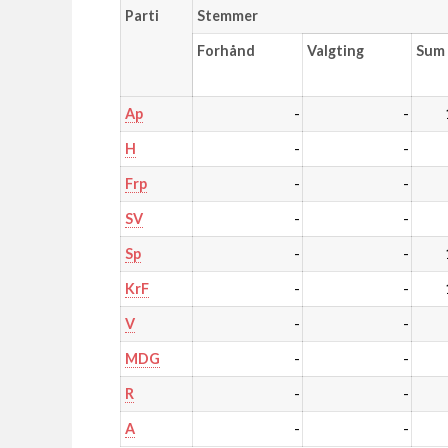
Parti
Stemmer
Forhånd
Valgting
Sum
-
-
Ap
-
-
H
-
-
Frp
-
-
SV
-
-
Sp
-
-
KrF
-
-
V
-
-
MDG
-
-
R
-
-
A