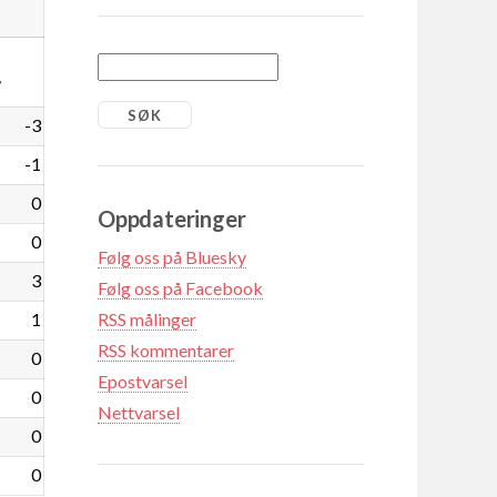
7
-3
-1
0
Oppdateringer
0
Følg oss på Bluesky
3
Følg oss på Facebook
1
RSS målinger
RSS kommentarer
0
Epostvarsel
0
Nettvarsel
0
0