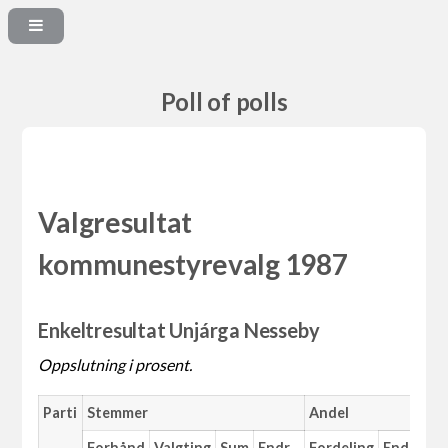
Poll of polls
Valgresultat
kommunestyrevalg 1987
Enkeltresultat Unjárga Nesseby
Oppslutning i prosent.
Parti
Stemmer
Andel
M
Forhånd
Valgting
Sum
Endr.
Fordeling
Endr.
An