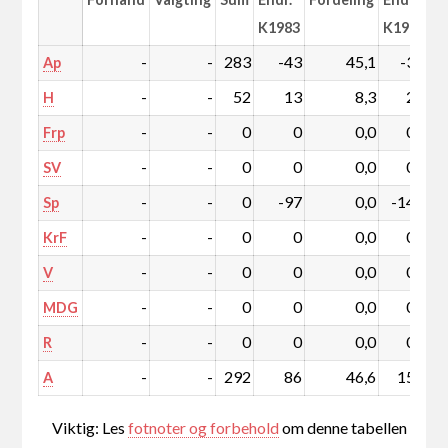
K1983
K1983
-
-
283
-43
45,1
-3,7
Ap
-
-
52
13
8,3
2,5
H
-
-
0
0
0,0
0,0
Frp
-
-
0
0
0,0
0,0
SV
-
-
0
-97
0,0
-14,5
Sp
-
-
0
0
0,0
0,0
KrF
-
-
0
0
0,0
0,0
V
-
-
0
0
0,0
0,0
MDG
-
-
0
0
0,0
0,0
R
-
-
292
86
46,6
15,7
A
Viktig: Les
fotnoter og forbehold
om denne tabellen