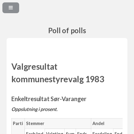
Poll of polls
Valgresultat
kommunestyrevalg 1983
Enkeltresultat Sør-Varanger
Oppslutning i prosent.
Parti
Stemmer
Andel
M
Forhånd
Valgting
Sum
Endr.
Fordeling
Endr.
An