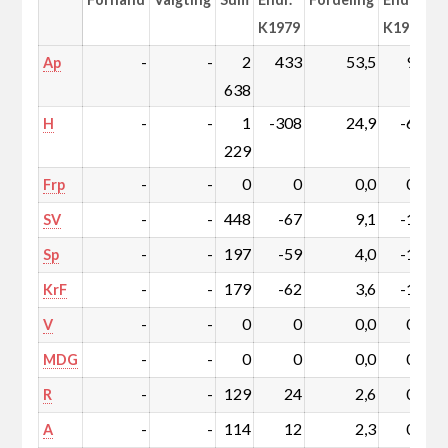
K1979
K1979
-
-
2
433
53,5
9,0
Ap
638
-
-
1
-308
24,9
-6,1
H
229
-
-
0
0
0,0
0,0
Frp
-
-
448
-67
9,1
-1,3
SV
-
-
197
-59
4,0
-1,2
Sp
-
-
179
-62
3,6
-1,2
KrF
-
-
0
0
0,0
0,0
V
-
-
0
0
0,0
0,0
MDG
-
-
129
24
2,6
0,5
R
-
-
114
12
2,3
0,3
A