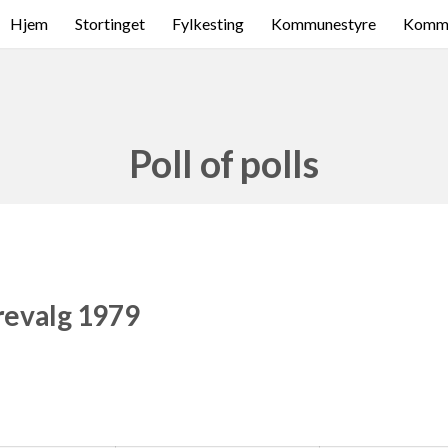
Hjem
Stortinget
Fylkesting
Kommunestyre
Komme
Poll of polls
revalg 1979