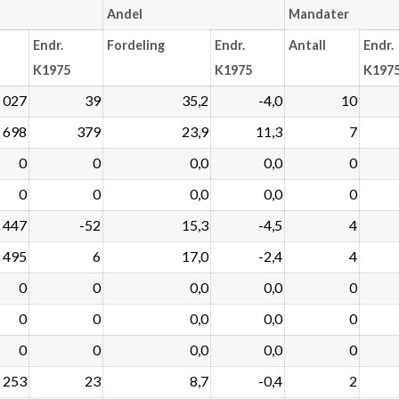
Andel
Mandater
Endr.
Fordeling
Endr.
Antall
Endr.
K1975
K1975
K197
 027
39
35,2
-4,0
10
698
379
23,9
11,3
7
0
0
0,0
0,0
0
0
0
0,0
0,0
0
447
-52
15,3
-4,5
4
495
6
17,0
-2,4
4
0
0
0,0
0,0
0
0
0
0,0
0,0
0
0
0
0,0
0,0
0
253
23
8,7
-0,4
2