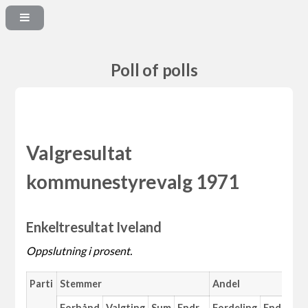
Poll of polls
Valgresultat
kommunestyrevalg 1971
Enkeltresultat Iveland
Oppslutning i prosent.
Parti
Stemmer
Andel
M
Forhånd
Valgting
Sum
Endr.
Fordeling
Endr.
An