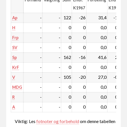
K1967
K1967
-
-
122
-26
31,4
-1,5
Ap
-
-
0
0
0,0
0,0
H
-
-
0
0
0,0
0,0
Frp
-
-
0
0
0,0
0,0
SV
-
-
162
-16
41,6
2,2
Sp
-
-
0
0
0,0
0,0
KrF
-
-
105
-20
27,0
-0,7
V
-
-
0
0
0,0
0,0
MDG
-
-
0
0
0,0
0,0
R
-
-
0
0
0,0
0,0
A
Viktig: Les
fotnoter og forbehold
om denne tabellen