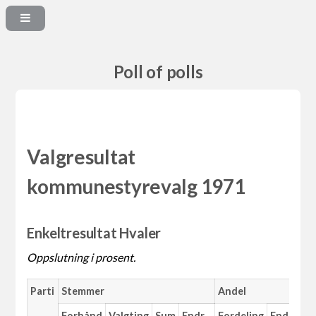
Poll of polls
Valgresultat
kommunestyrevalg 1971
Enkeltresultat Hvaler
Oppslutning i prosent.
Parti
Stemmer
Andel
M
Forhånd
Valgting
Sum
Endr.
Fordeling
Endr.
An