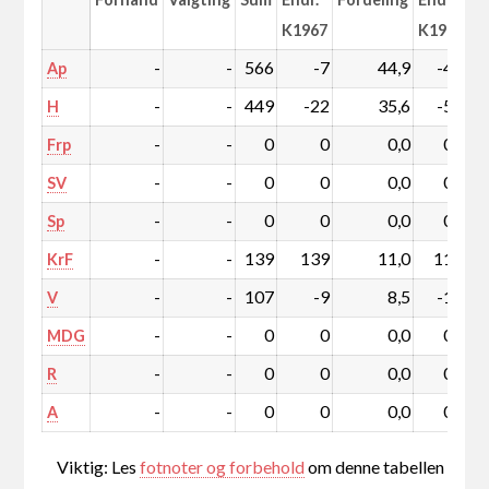
K1967
K1967
-
-
566
-7
44,9
-4,5
Ap
-
-
449
-22
35,6
-5,0
H
-
-
0
0
0,0
0,0
Frp
-
-
0
0
0,0
0,0
SV
-
-
0
0
0,0
0,0
Sp
-
-
139
139
11,0
11,0
KrF
-
-
107
-9
8,5
-1,5
V
-
-
0
0
0,0
0,0
MDG
-
-
0
0
0,0
0,0
R
-
-
0
0
0,0
0,0
A
Viktig: Les
fotnoter og forbehold
om denne tabellen