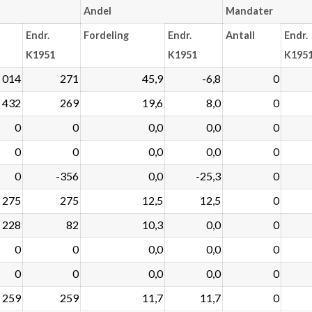
Andel
Mandater
Endr.
Fordeling
Endr.
Antall
Endr.
K1951
K1951
K195
 014
271
45,9
-6,8
0
432
269
19,6
8,0
0
0
0
0,0
0,0
0
0
0
0,0
0,0
0
0
-356
0,0
-25,3
0
275
275
12,5
12,5
0
228
82
10,3
0,0
0
0
0
0,0
0,0
0
0
0
0,0
0,0
0
259
259
11,7
11,7
0