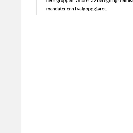
hvor gruppen "Andre" av beregningsteknisk
mandater enn i valgoppgjøret.