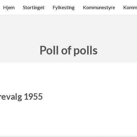
Hjem
Stortinget
Fylkesting
Kommunestyre
Komme
Poll of polls
revalg 1955