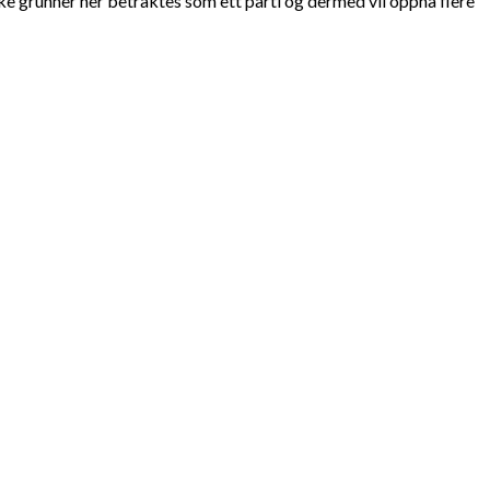
e grunner her betraktes som ett parti og dermed vil oppnå flere