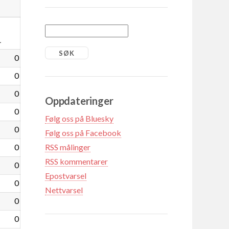
1
0
0
0
Oppdateringer
0
Følg oss på Bluesky
0
Følg oss på Facebook
0
RSS målinger
RSS kommentarer
0
Epostvarsel
0
Nettvarsel
0
0