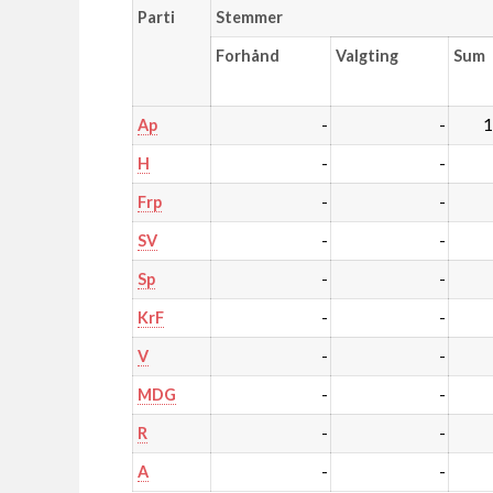
Parti
Stemmer
Forhånd
Valgting
Sum
-
-
1
Ap
-
-
H
-
-
Frp
-
-
SV
-
-
Sp
-
-
KrF
-
-
V
-
-
MDG
-
-
R
-
-
A