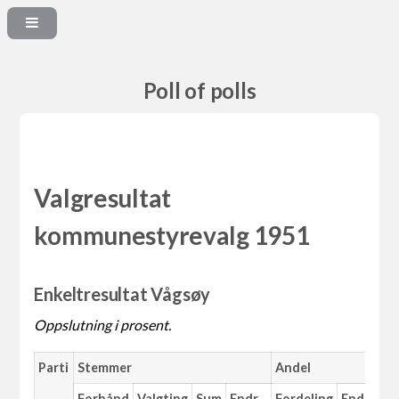
Poll of polls
Valgresultat
kommunestyrevalg 1951
Enkeltresultat Vågsøy
Oppslutning i prosent.
Parti
Stemmer
Andel
M
Forhånd
Valgting
Sum
Endr.
Fordeling
Endr.
An