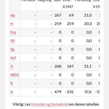
K1947
K1947
-
-
267
69
21,0
1,7
Ap
-
-
259
259
20,3
20,3
H
-
-
0
0
0,0
0,0
Frp
-
-
0
0
0,0
0,0
SV
-
-
0
0
0,0
0,0
Sp
-
-
0
0
0,0
0,0
KrF
-
-
268
147
21,1
9,3
V
-
-
0
0
0,0
0,0
MDG
-
-
0
0
0,0
0,0
R
-
-
479
-231
37,6
-31,4
A
Viktig: Les
fotnoter og forbehold
om denne tabellen