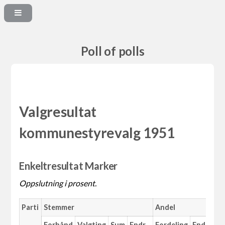
Poll of polls
Valgresultat
kommunestyrevalg 1951
Enkeltresultat Marker
Oppslutning i prosent.
Parti
Stemmer
Andel
M
Forhånd
Valgting
Sum
Endr.
Fordeling
Endr.
An