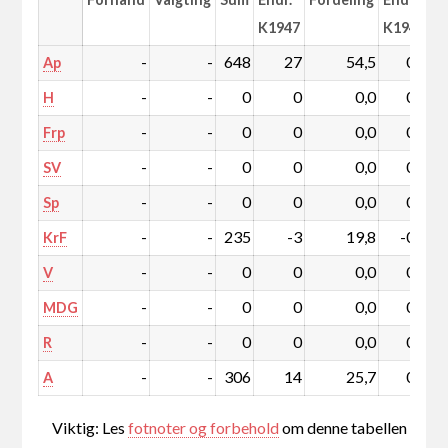
K1947
K1947
-
-
648
27
54,5
0,5
Ap
-
-
0
0
0,0
0,0
H
-
-
0
0
0,0
0,0
Frp
-
-
0
0
0,0
0,0
SV
-
-
0
0
0,0
0,0
Sp
-
-
235
-3
19,8
-0,9
KrF
-
-
0
0
0,0
0,0
V
-
-
0
0
0,0
0,0
MDG
-
-
0
0
0,0
0,0
R
-
-
306
14
25,7
0,4
A
Viktig: Les
fotnoter og forbehold
om denne tabellen