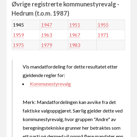
Øvrige registrerte kommunestyrevalg -
Hedrum (t.o.m. 1987)
1945
1947
1951
1955
1959
1963
1967
1971
1975
1979
1983
Vis mandatfordeling for dette resultatet etter
gjeldende regler for:
Kommunestyrevalg
Merk: Mandatfordelingen kan avvike fra det
faktiske valgoppgjøret. Særlig gjelder dette ved
kommunestyrevalg, hvor gruppen "Andre" av
beregningstekniske grunner her betraktes som
ett parti og dermed vil oppnå flere mandater enn