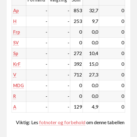
-
-
853
32,7
0
Ap
-
-
253
9,7
0
H
-
-
0
0,0
0
Frp
-
-
0
0,0
0
SV
-
-
272
10,4
0
Sp
-
-
392
15,0
0
KrF
-
-
712
27,3
0
V
-
-
0
0,0
0
MDG
-
-
0
0,0
0
R
-
-
129
4,9
0
A
Viktig: Les
fotnoter og forbehold
om denne tabellen