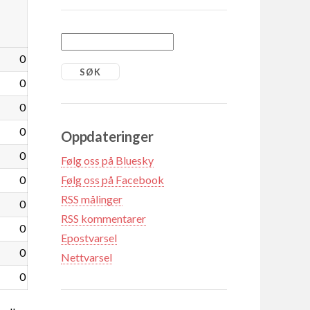
0
0
0
0
Oppdateringer
0
Følg oss på Bluesky
0
Følg oss på Facebook
RSS målinger
0
RSS kommentarer
0
Epostvarsel
0
Nettvarsel
0