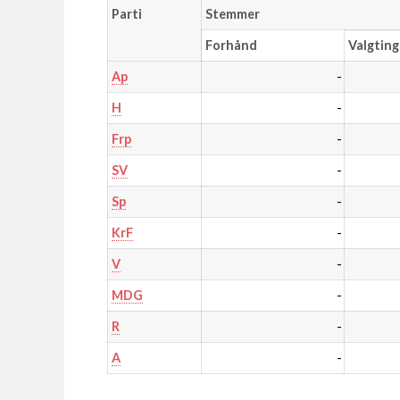
Parti
Stemmer
Forhånd
Valgting
-
Ap
-
H
-
Frp
-
SV
-
Sp
-
KrF
-
V
-
MDG
-
R
-
A