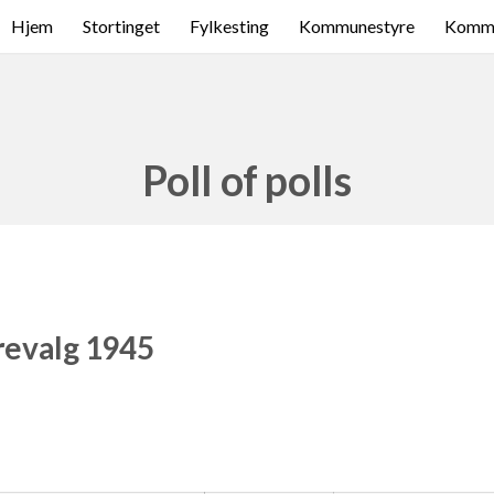
Hjem
Stortinget
Fylkesting
Kommunestyre
Komme
Poll of polls
revalg 1945