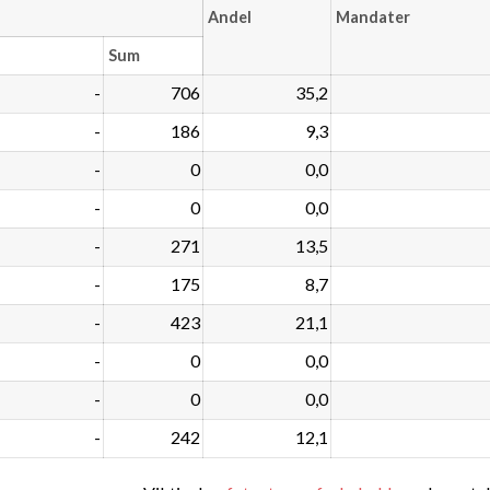
Andel
Mandater
Sum
-
706
35,2
-
186
9,3
-
0
0,0
-
0
0,0
-
271
13,5
-
175
8,7
-
423
21,1
-
0
0,0
-
0
0,0
-
242
12,1