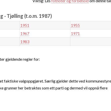
Viktig: Les
fotnoter og forbehold
om denne tab
- Tjølling (t.o.m. 1987)
1951
1955
1967
1971
1983
ter gjeldende regler for:
t faktiske valgoppgjøret. Særlig gjelder dette ved kommunestyre
e grunner her betraktes som ett parti og dermed vil oppnå flere