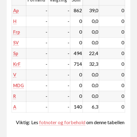
-
-
862
39,0
0
Ap
-
-
0
0,0
0
H
-
-
0
0,0
0
Frp
-
-
0
0,0
0
SV
-
-
494
22,4
0
Sp
-
-
714
32,3
0
KrF
-
-
0
0,0
0
V
-
-
0
0,0
0
MDG
-
-
0
0,0
0
R
-
-
140
6,3
0
A
Viktig: Les
fotnoter og forbehold
om denne tabellen