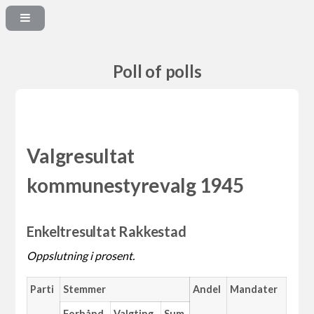
Poll of polls
Valgresultat
kommunestyrevalg 1945
Enkeltresultat Rakkestad
Oppslutning i prosent.
Parti
Stemmer
Andel
Mandater
Forhånd
Valgting
Sum