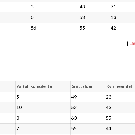
3
48
71
0
58
13
56
55
42
|
La
Antall kumulerte
Snittalder
Kvinneandel
5
49
23
10
52
43
3
63
55
7
55
44