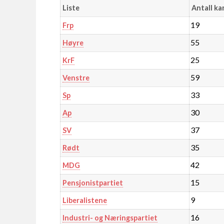
Liste
Antall ka
19
Frp
55
Høyre
25
KrF
59
Venstre
33
Sp
30
Ap
37
SV
35
Rødt
42
MDG
15
Pensjonistpartiet
9
Liberalistene
16
Industri- og Næringspartiet