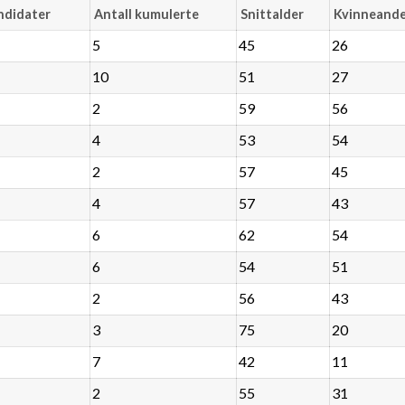
ndidater
Antall kumulerte
Snittalder
Kvinneande
5
45
26
10
51
27
2
59
56
4
53
54
2
57
45
4
57
43
6
62
54
6
54
51
2
56
43
3
75
20
7
42
11
2
55
31