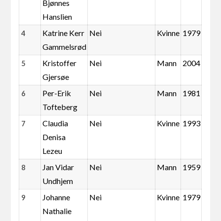
Bjønnes
Hanslien
Katrine Kerr
Nei
Kvinne
1979
4
Gammelsrød
Kristoffer
Nei
Mann
2004
5
Gjersøe
Per-Erik
Nei
Mann
1981
6
Tofteberg
Claudia
Nei
Kvinne
1993
7
Denisa
Lezeu
Jan Vidar
Nei
Mann
1959
8
Undhjem
Johanne
Nei
Kvinne
1979
9
Nathalie