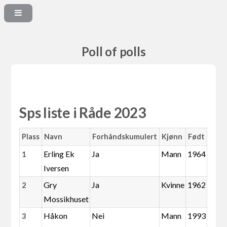
Poll of polls
Sps liste i Råde 2023
Plass
Navn
Forhåndskumulert
Kjønn
Født
Erling Ek
Ja
Mann
1964
1
Iversen
Gry
Ja
Kvinne
1962
2
Mossikhuset
Håkon
Nei
Mann
1993
3