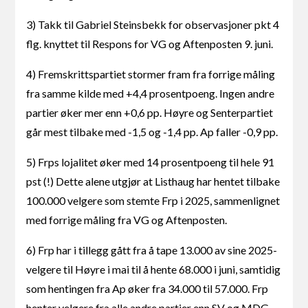
3) Takk til Gabriel Steinsbekk for observasjoner pkt 4
flg. knyttet til Respons for VG og Aftenposten 9. juni.
4) Fremskrittspartiet stormer fram fra forrige måling
fra samme kilde med +4,4 prosentpoeng. Ingen andre
partier øker mer enn +0,6 pp. Høyre og Senterpartiet
går mest tilbake med -1,5 og -1,4 pp. Ap faller -0,9 pp.
5) Frps lojalitet øker med 14 prosentpoeng til hele 91
pst (!) Dette alene utgjør at Listhaug har hentet tilbake
100.000 velgere som stemte Frp i 2025, sammenlignet
med forrige måling fra VG og Aftenposten.
6) Frp har i tillegg gått fra å tape 13.000 av sine 2025-
velgere til Høyre i mai til å hente 68.000 i juni, samtidig
som hentingen fra Ap øker fra 34.000 til 57.000. Frp
henter velgere fra alle andre partier enn SV og MDG.