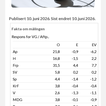
Publisert 10. juni 2026. Sist endret 10. juni 2026.
Fakta om målingen
Respons for VG / Aftp..
O
E
EV
Ap
21,8
-0,9
-6,2
H
16,8
-1,5
2,2
Frp
31,5
4,4
7,7
SV
5,8
0,2
0,2
Sp
4,4
-1,4
-1,2
KrF
3,8
-0,4
-0,4
V
2,6
-1,3
-1,1
MDG
3,8
-0,1
-0,9