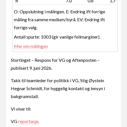
R
7,0
0,6
1,7
O: Oppslutning i målingen. E: Endring ift forrige
måling fra samme medium/byrå. EV: Endring ift
forrige valg.
Antall spurte: 1003 (gir vanlige feilmarginer).
Mer om målingen
Stortinget – Respons for VG og Aftenposten –
publisert 9. juni 2026.
Takk til teamleder for politikk i VG, Stig Øystein
Hegnar Schmidt, for hyggelig kontakt og innsyn i
bakgrunnstall.
Vi viser til:
VG
reportasje
.