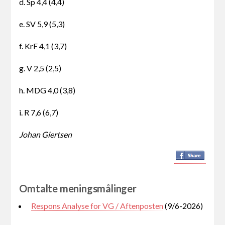
d. Sp 4,4 (4,4)
e. SV 5,9 (5,3)
f. KrF 4,1 (3,7)
g. V 2,5 (2,5)
h. MDG 4,0 (3,8)
i. R 7,6 (6,7)
Johan Giertsen
Omtalte meningsmålinger
Respons Analyse for VG / Aftenposten
(9/6-2026)