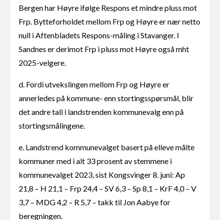
Bergen har Høyre ifølge Respons et mindre pluss mot
Frp. Bytteforholdet mellom Frp og Høyre er nær netto
null i Aftenbladets Respons-måling i Stavanger. I
Sandnes er derimot Frp i pluss mot Høyre også mht
2025-velgere.
d. Fordi utvekslingen mellom Frp og Høyre er
annerledes på kommune- enn stortingsspørsmål, blir
det andre tall i landstrenden kommunevalg enn på
stortingsmålingene.
e. Landstrend kommunevalget basert på elleve målte
kommuner med i alt 33 prosent av stemmene i
kommunevalget 2023, sist Kongsvinger 8. juni: Ap
21,8 – H 21,1 – Frp 24,4 – SV 6,3 – Sp 8,1 – KrF 4,0 – V
3,7 – MDG 4,2 – R 5,7 – takk til Jon Aabye for
beregningen.