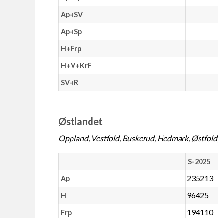
Ap+SV
Ap+Sp
H+Frp
H+V+KrF
SV+R
Østlandet
Oppland, Vestfold, Buskerud, Hedmark, Østfold,
S-2025
235213
Ap
96425
H
194110
Frp