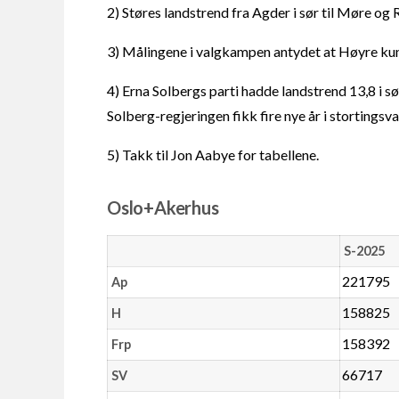
2) Støres landstrend fra Agder i sør til Møre og
3) Målingene i valgkampen antydet at Høyre kunne
4) Erna Solbergs parti hadde landstrend 13,8 i s
Solberg-regjeringen fikk fire nye år i stortingsv
5) Takk til Jon Aabye for tabellene.
Oslo+Akerhus
S-2025
221795
Ap
158825
H
158392
Frp
66717
SV