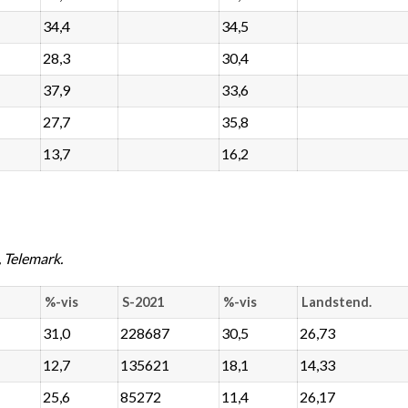
34,4
34,5
28,3
30,4
37,9
33,6
27,7
35,8
13,7
16,2
 Telemark.
%-vis
S-2021
%-vis
Landstend.
31,0
228687
30,5
26,73
12,7
135621
18,1
14,33
25,6
85272
11,4
26,17