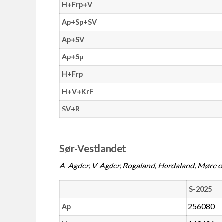
H+Frp+V
Ap+Sp+SV
Ap+SV
Ap+Sp
H+Frp
H+V+KrF
SV+R
Sør-Vestlandet
A-Agder, V-Agder, Rogaland, Hordaland, Møre o
S-2025
256080
Ap