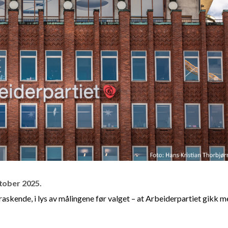
ktober 2025.
verraskende, i lys av målingene før valget – at Arbeiderpartiet gikk m