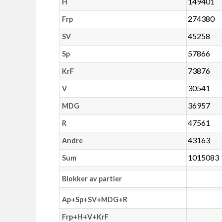
149401
H
274380
Frp
45258
SV
57866
Sp
73876
KrF
30541
V
36957
MDG
47561
R
43163
Andre
1015083
Sum
Blokker av partier
Ap+Sp+SV+MDG+R
Frp+H+V+KrF