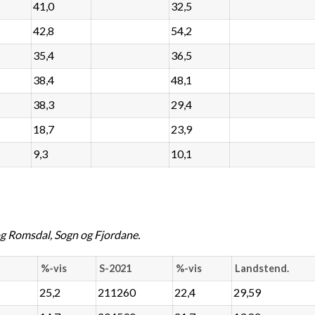
41,0
32,5
42,8
54,2
35,4
36,5
38,4
48,1
38,3
29,4
18,7
23,9
9,3
10,1
g Romsdal, Sogn og Fjordane.
%-vis
S-2021
%-vis
Landstend.
25,2
211260
22,4
29,59