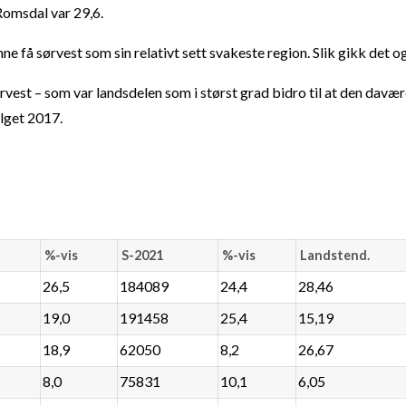
 Romsdal var 29,6.
 få sørvest som sin relativt sett svakeste region. Slik gikk det o
ørvest – som var landsdelen som i størst grad bidro til at den davæ
alget 2017.
%-vis
S-2021
%-vis
Landstend.
26,5
184089
24,4
28,46
19,0
191458
25,4
15,19
18,9
62050
8,2
26,67
8,0
75831
10,1
6,05