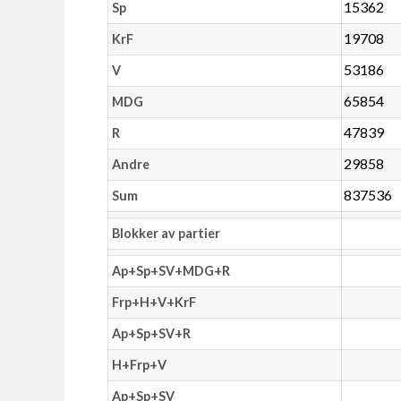
15362
Sp
19708
KrF
53186
V
65854
MDG
47839
R
29858
Andre
837536
Sum
Blokker av partier
Ap+Sp+SV+MDG+R
Frp+H+V+KrF
Ap+Sp+SV+R
H+Frp+V
Ap+Sp+SV