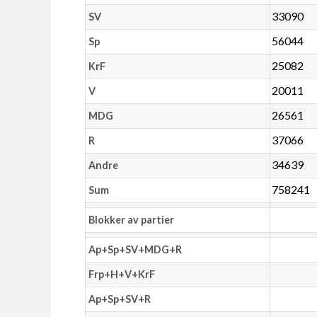
33090
SV
56044
Sp
25082
KrF
20011
V
26561
MDG
37066
R
34639
Andre
758241
Sum
Blokker av partier
Ap+Sp+SV+MDG+R
Frp+H+V+KrF
Ap+Sp+SV+R