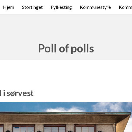
Hjem
Stortinget
Fylkesting
Kommunestyre
Komme
Poll of polls
 i sørvest