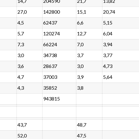
14,7
204590
21,7
13,82
27,0
142800
15,1
20,74
4,5
62437
6,6
5,15
5,7
120274
12,7
6,04
7,3
66224
7,0
3,94
3,0
34738
3,7
3,77
3,6
28637
3,0
4,73
4,7
37003
3,9
5,64
4,3
35852
3,8
943815
43,7
48,7
52,0
47,5