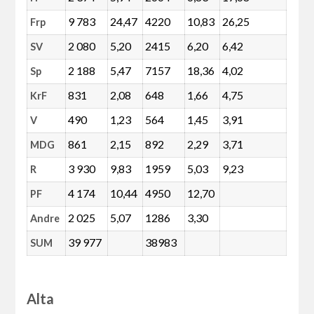
9 783
24,47
4220
10,83
26,25
Frp
2 080
5,20
2415
6,20
6,42
SV
2 188
5,47
7157
18,36
4,02
Sp
831
2,08
648
1,66
4,75
KrF
490
1,23
564
1,45
3,91
V
861
2,15
892
2,29
3,71
MDG
3 930
9,83
1959
5,03
9,23
R
4 174
10,44
4950
12,70
PF
2 025
5,07
1286
3,30
Andre
39 977
38983
SUM
Alta