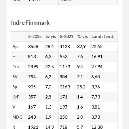
Indre Finnmark
S-2025
%-vis
S-2021
%-vis
Landstend.
3658
28,4
4128
32,9
22,65
Ap
813
6,3
953
7,6
16,91
H
2899
22,5
1173
9,4
27,94
Frp
794
6,2
884
7,1
6,68
SV
905
7,0
3163
25,2
3,76
Sp
357
2,8
171
1,4
7,73
KrF
167
1,3
197
1,6
3,81
V
243
1,9
250
2,0
3,73
MDG
1921
14,9
718
5,7
12,30
R