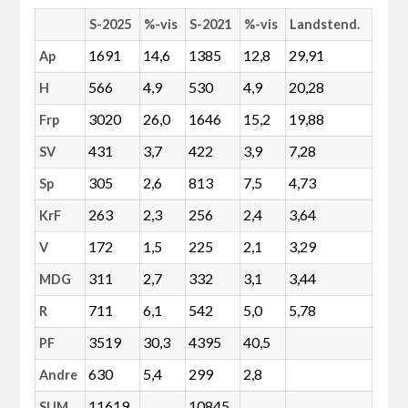
S-2025
%-vis
S-2021
%-vis
Landstend.
1691
14,6
1385
12,8
29,91
Ap
566
4,9
530
4,9
20,28
H
3020
26,0
1646
15,2
19,88
Frp
431
3,7
422
3,9
7,28
SV
305
2,6
813
7,5
4,73
Sp
263
2,3
256
2,4
3,64
KrF
172
1,5
225
2,1
3,29
V
311
2,7
332
3,1
3,44
MDG
711
6,1
542
5,0
5,78
R
3519
30,3
4395
40,5
PF
630
5,4
299
2,8
Andre
11619
10845
SUM