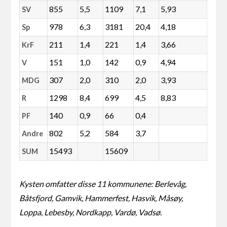
855
5,5
1109
7,1
5,93
SV
978
6,3
3181
20,4
4,18
Sp
211
1,4
221
1,4
3,66
KrF
151
1,0
142
0,9
4,94
V
307
2,0
310
2,0
3,93
MDG
1298
8,4
699
4,5
8,83
R
140
0,9
66
0,4
PF
802
5,2
584
3,7
Andre
15493
15609
SUM
Kysten omfatter disse 11 kommunene: Berlevåg,
Båtsfjord, Gamvik, Hammerfest, Hasvik, Måsøy,
Loppa, Lebesby, Nordkapp, Vardø, Vadsø.