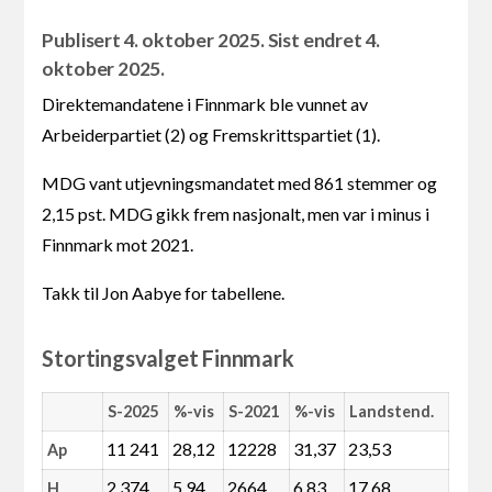
Publisert 4. oktober 2025. Sist endret 4.
oktober 2025.
Direktemandatene i Finnmark ble vunnet av
Arbeiderpartiet (2) og Fremskrittspartiet (1).
MDG vant utjevningsmandatet med 861 stemmer og
2,15 pst. MDG gikk frem nasjonalt, men var i minus i
Finnmark mot 2021.
Takk til Jon Aabye for tabellene.
Stortingsvalget Finnmark
S-2025
%-vis
S-2021
%-vis
Landstend.
11 241
28,12
12228
31,37
23,53
Ap
2 374
5,94
2664
6,83
17,68
H