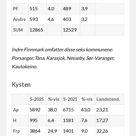
515
4,0
489
3,9
PF
593
4,6
403
3,2
Andre
12865
12529
SUM
Indre Finnmark omfatter disse seks kommunene:
Porsanger, Tana, Karasjok, Nesseby, Sør-Varanger,
Kautokeino.
Kysten
S-2025
%-vis
S-2021
%-vis
Landstend.
5892
38,0
6715
43,0
23,21
Ap
995
6,4
1181
7,6
17,27
H
3864
24,9
1401
9,0
32,26
Frp