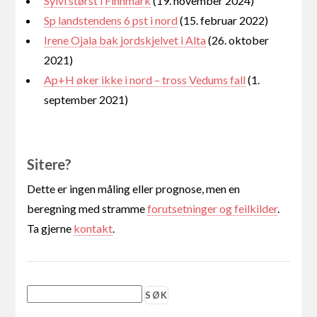
Sylvi størst i Finnmark
(19. november 2024)
Sp landstendens 6 pst i nord
(15. februar 2022)
Irene Ojala bak jordskjelvet i Alta
(26. oktober
2021)
Ap+H øker ikke i nord – tross Vedums fall
(1.
september 2021)
Sitere?
Dette er ingen måling eller prognose, men en
beregning med stramme
forutsetninger og feilkilder
.
Ta gjerne
kontakt
.