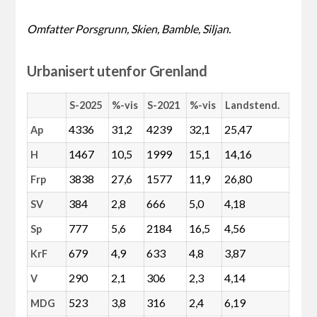
Omfatter Porsgrunn, Skien, Bamble, Siljan.
Urbanisert utenfor Grenland
S-2025
%-vis
S-2021
%-vis
Landstend.
4336
31,2
4239
32,1
25,47
Ap
1467
10,5
1999
15,1
14,16
H
3838
27,6
1577
11,9
26,80
Frp
384
2,8
666
5,0
4,18
SV
777
5,6
2184
16,5
4,56
Sp
679
4,9
633
4,8
3,87
KrF
290
2,1
306
2,3
4,14
V
523
3,8
316
2,4
6,19
MDG