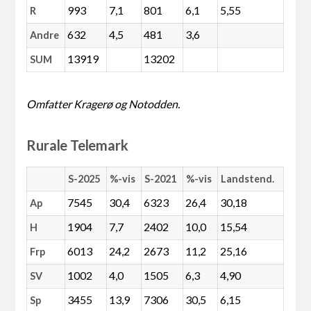
993
7,1
801
6,1
5,55
R
632
4,5
481
3,6
Andre
13919
13202
SUM
Omfatter Kragerø og Notodden.
Rurale Telemark
S-2025
%-vis
S-2021
%-vis
Landstend.
7545
30,4
6323
26,4
30,18
Ap
1904
7,7
2402
10,0
15,54
H
6013
24,2
2673
11,2
25,16
Frp
1002
4,0
1505
6,3
4,90
SV
3455
13,9
7306
30,5
6,15
Sp