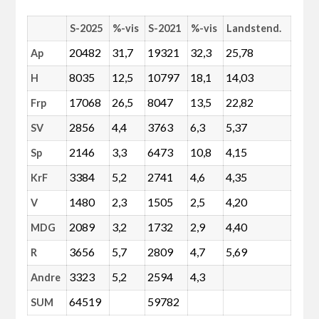
S-2025
%-vis
S-2021
%-vis
Landstend.
20482
31,7
19321
32,3
25,78
Ap
8035
12,5
10797
18,1
14,03
H
17068
26,5
8047
13,5
22,82
Frp
2856
4,4
3763
6,3
5,37
SV
2146
3,3
6473
10,8
4,15
Sp
3384
5,2
2741
4,6
4,35
KrF
1480
2,3
1505
2,5
4,20
V
2089
3,2
1732
2,9
4,40
MDG
3656
5,7
2809
4,7
5,69
R
3323
5,2
2594
4,3
Andre
64519
59782
SUM