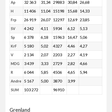
32 363
31,34
29883
30,84
26,68
Ap
11 406
11,04
15198
15,68
14,33
H
26 919
26,07
12297
12,69
23,85
Frp
4 242
4,11
5934
6,12
5,13
SV
6 378
6,18
15963
16,47
5,06
Sp
5 180
5,02
4327
4,46
4,27
KrF
2 134
2,07
2203
2,27
4,19
V
3 439
3,33
2729
2,82
4,66
MDG
6 044
5,85
4506
4,65
5,94
R
5 167
5,00
3870
3,99
Andre
103 272
96910
SUM
Grenland