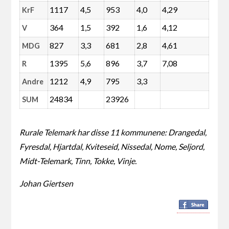
1117
4,5
953
4,0
4,29
KrF
364
1,5
392
1,6
4,12
V
827
3,3
681
2,8
4,61
MDG
1395
5,6
896
3,7
7,08
R
1212
4,9
795
3,3
Andre
24834
23926
SUM
Rurale Telemark har disse 11 kommunene: Drangedal,
Fyresdal, Hjartdal, Kviteseid, Nissedal, Nome, Seljord,
Midt-Telemark, Tinn, Tokke, Vinje.
Johan Giertsen