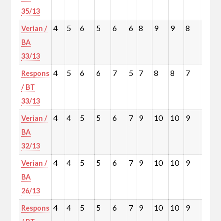
35/13
4
5
6
5
6
6
8
9
9
8
10
Verian /
BA
33/13
4
5
6
6
7
5
7
8
8
7
9
Respons
/ BT
33/13
4
4
5
5
6
7
9
10
10
9
11
Verian /
BA
32/13
4
4
5
5
6
7
9
10
10
9
11
Verian /
BA
26/13
4
4
5
5
6
7
9
10
10
9
11
Respons