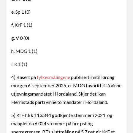
e. Sp 1 (0)
f. KrF 1 (1)
g. V 0 (0)
h. MDG 1 (1)
i. R 1 (1)
4) Basert på
fylkesmålingene
publisert inntil lørdag
morgen 6. september 2025, er MDG favoritt til å vinne
utjevningsmandatet i Hordaland. Skjer det, kan
Hermstads parti vinne to mandater i Hordaland.
5) KrF fikk 113.344 godkjente stemmer i 2021, og
manglet da 6.024 stemmer på fire pst og
sperregrensen. BTs sluttmåling på 5,7 pst gir KrF et