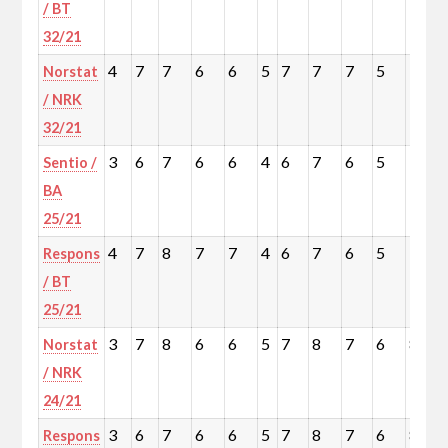
/ BT
32/21
4
7
7
6
6
5
7
7
7
5
7
Norstat
/ NRK
32/21
3
6
7
6
6
4
6
7
6
5
7
Sentio /
BA
25/21
4
7
8
7
7
4
6
7
6
5
7
Respons
/ BT
25/21
3
7
8
6
6
5
7
8
7
6
8
Norstat
/ NRK
24/21
3
6
7
6
6
5
7
8
7
6
8
Respons