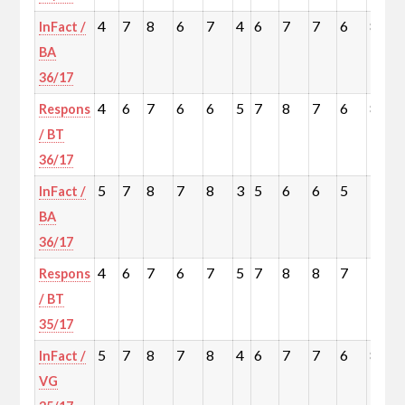
4
7
8
6
7
4
6
7
7
6
8
InFact /
BA
36/17
4
6
7
6
6
5
7
8
7
6
8
Respons
/ BT
36/17
5
7
8
7
8
3
5
6
6
5
7
InFact /
BA
36/17
4
6
7
6
7
5
7
8
8
7
9
Respons
/ BT
35/17
5
7
8
7
8
4
6
7
7
6
8
InFact /
VG