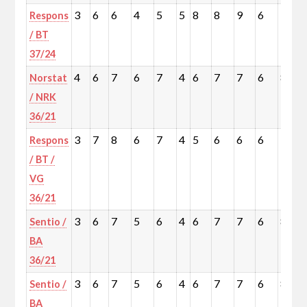
3
6
6
4
5
5
8
8
9
6
9
Respons
/ BT
37/24
4
6
7
6
7
4
6
7
7
6
8
Norstat
/ NRK
36/21
3
7
8
6
7
4
5
6
6
6
7
Respons
/ BT /
VG
36/21
3
6
7
5
6
4
6
7
7
6
8
Sentio /
BA
36/21
3
6
7
5
6
4
6
7
7
6
8
Sentio /
BA