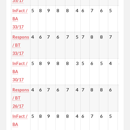
35/17
5
8
9
8
8
4
6
7
6
5
7
InFact /
BA
33/17
4
6
7
6
7
5
7
8
8
7
9
Respons
/ BT
33/17
5
8
9
8
8
3
5
6
5
4
6
InFact /
BA
30/17
4
6
7
6
7
4
7
8
8
6
9
Respons
/ BT
26/17
5
8
9
8
8
4
6
7
6
5
7
InFact /
BA