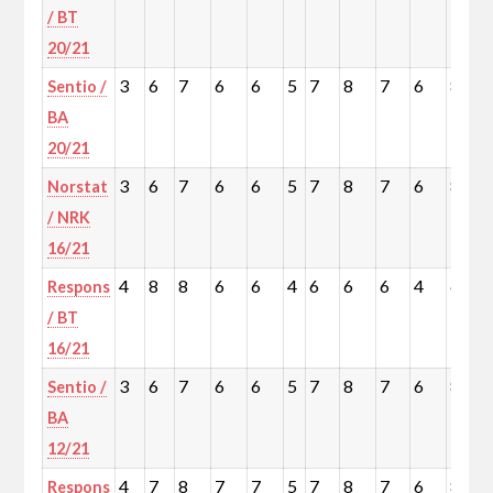
/ BT
20/21
3
6
7
6
6
5
7
8
7
6
8
Sentio /
BA
20/21
3
6
7
6
6
5
7
8
7
6
8
Norstat
/ NRK
16/21
4
8
8
6
6
4
6
6
6
4
6
Respons
/ BT
16/21
3
6
7
6
6
5
7
8
7
6
8
Sentio /
BA
12/21
4
7
8
7
7
5
7
8
7
6
8
Respons