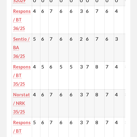
0
0
0
0
0
0
0
0
0
0
0
S2029
4
6
7
6
6
3
6
7
6
4
7
Respons
/ BT
36/25
5
6
7
6
6
2
6
7
6
3
7
Sentio /
BA
36/25
4
5
6
5
5
3
7
8
7
4
8
Respons
/ BT
35/25
4
6
7
6
6
3
7
8
7
4
8
Norstat
/ NRK
35/25
5
6
7
6
6
3
7
8
7
4
8
Respons
/ BT