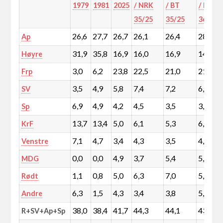
1979
1981
2025
/ NRK
/ BT
/ BA
35/25
35/25
36/25
26,6
27,7
26,7
26,1
26,4
28,6
Ap
31,9
35,8
16,9
16,0
16,9
14,7
Høyre
3,0
6,2
23,8
22,5
21,0
21,6
Frp
3,5
4,9
5,8
7,4
7,2
6,2
SV
6,9
4,9
4,2
4,5
3,5
3,1
Sp
13,7
13,4
5,0
6,1
5,3
6,2
KrF
7,1
4,7
3,4
4,3
3,5
4,3
Venstre
0,0
0,0
4,9
3,7
5,4
5,3
MDG
1,1
0,8
5,0
6,3
7,0
5,4
Rødt
6,3
1,5
4,3
3,4
3,8
5,8
Andre
38,0
38,4
41,7
44,3
44,1
43,3
R+SV+Ap+Sp