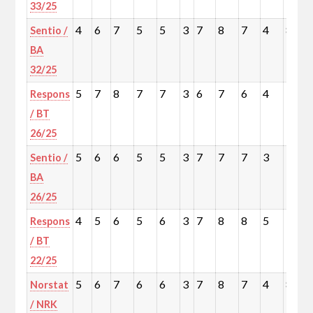
33/25
4
6
7
5
5
3
7
8
7
4
8
Sentio /
BA
32/25
5
7
8
7
7
3
6
7
6
4
7
Respons
/ BT
26/25
5
6
6
5
5
3
7
7
7
3
7
Sentio /
BA
26/25
4
5
6
5
6
3
7
8
8
5
9
Respons
/ BT
22/25
5
6
7
6
6
3
7
8
7
4
8
Norstat
/ NRK