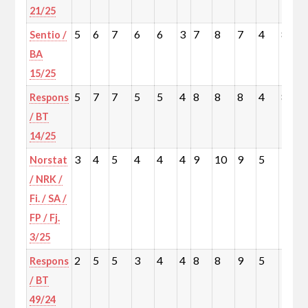
21/25
5
6
7
6
6
3
7
8
7
4
8
Sentio /
BA
15/25
5
7
7
5
5
4
8
8
8
4
8
Respons
/ BT
14/25
3
4
5
4
4
4
9
10
9
5
10
Norstat
/ NRK /
Fi. / SA /
FP / Fj.
3/25
2
5
5
3
4
4
8
8
9
5
9
Respons
/ BT
49/24