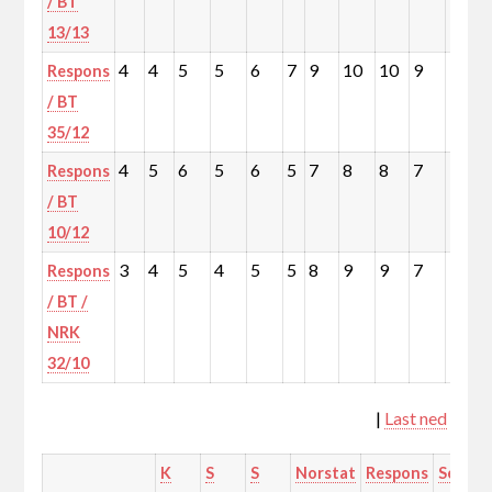
/ BT
13/13
4
4
5
5
6
7
9
10
10
9
11
Respons
/ BT
35/12
4
5
6
5
6
5
7
8
8
7
9
Respons
/ BT
10/12
3
4
5
4
5
5
8
9
9
7
10
Respons
/ BT /
NRK
32/10
|
Last ned
K
S
S
Norstat
Respons
Sentio