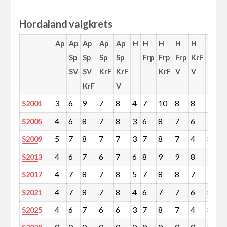
Hordaland valgkrets
Ap
Ap
Ap
Ap
Ap
H
H
H
H
H
H
Sp
Sp
Sp
Sp
Frp
Frp
Frp
KrF
Frp
SV
SV
KrF
KrF
KrF
V
V
V
KrF
V
KrF
3
6
9
7
8
4
7
10
8
8
11
S2001
4
6
8
7
8
3
6
8
7
6
9
S2005
5
7
8
7
7
3
7
8
7
4
8
S2009
4
6
7
6
7
6
8
9
9
8
10
S2013
4
7
8
7
8
5
7
8
8
7
9
S2017
4
7
8
7
8
4
6
7
7
6
8
S2021
4
6
7
6
6
3
7
8
7
4
8
S2025