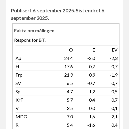
Publisert 6. september 2025. Sist endret 6.
september 2025.
Fakta om målingen
Respons for BT.
O
E
EV
Ap
24,4
-2,0
-2,3
H
17,6
0,7
0,7
Frp
21,9
0,9
-1,9
SV
6,5
-0,7
0,7
Sp
4,7
1,2
0,5
KrF
5,7
0,4
0,7
V
3,5
0,0
0,1
MDG
7,0
1,6
2,1
R
5,4
-1,6
0,4