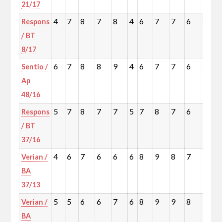
21/17
4
7
8
7
8
4
6
7
7
6
8
Respons
/ BT
8/17
6
7
8
8
9
4
6
7
7
6
8
Sentio /
Ap
48/16
5
7
8
7
7
5
7
8
7
6
8
Respons
/ BT
37/16
4
6
7
6
6
6
8
9
8
7
9
Verian /
BA
37/13
5
5
6
6
7
6
8
9
9
8
10
Verian /
BA