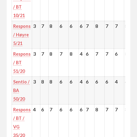
/ BT
10/21
3
7
8
6
6
6
7
8
7
7
8
Respons
/ Høyre
5/21
3
7
8
7
8
4
6
7
7
6
8
Respons
/ BT
51/20
3
8
8
6
6
4
6
6
6
4
6
Sentio /
BA
50/20
4
6
7
6
6
6
7
8
7
7
8
Respons
/ BT /
VG
35/20