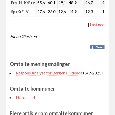
55,6
60,1
49,1
48,9
46,7
46,8
Frp+H+KrF+V
27,6
23,0
12,6
14,9
12,3
13,6
Sp+KrF+V
|
Last ned
Johan Giertsen
Omtalte meningsmålinger
Respons Analyse for Bergens Tidende
(5/9-2025)
Omtalte kommuner
Hordaland
Flere artikler om omtalte kommuner