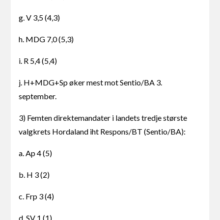
g. V 3,5 (4,3)
h. MDG 7,0 (5,3)
i. R 5,4 (5,4)
j. H+MDG+Sp øker mest mot Sentio/BA 3.
september.
3) Femten direktemandater i landets tredje største
valgkrets Hordaland iht Respons/BT (Sentio/BA):
a. Ap 4 (5)
b. H 3 (2)
c. Frp 3 (4)
d. SV 1 (1)