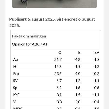
Publisert 6. august 2025. Sist endret 6. august
2025.
Fakta om målingen
Opinion for ABC / AT.
O
E
EV
Ap
26,7
-4,2
-1,3
H
15,8
1,9
1,2
Frp
23,6
4,0
-0,2
SV
6,7
1,2
1,1
Sp
6,2
1,6
0,6
KrF
3,1
-1,5
-1,1
V
3,3
-2,0
-0,4
MDG
3,2
-0,6
-1,5