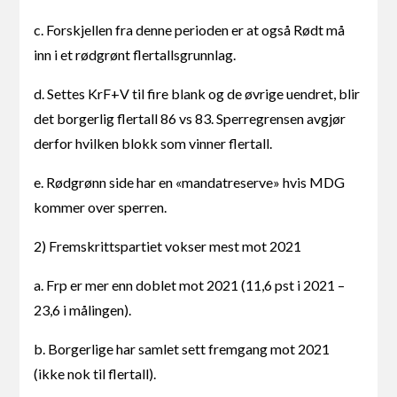
c. Forskjellen fra denne perioden er at også Rødt må
inn i et rødgrønt flertallsgrunnlag.
d. Settes KrF+V til fire blank og de øvrige uendret, blir
det borgerlig flertall 86 vs 83. Sperregrensen avgjør
derfor hvilken blokk som vinner flertall.
e. Rødgrønn side har en «mandatreserve» hvis MDG
kommer over sperren.
2) Fremskrittspartiet vokser mest mot 2021
a. Frp er mer enn doblet mot 2021 (11,6 pst i 2021 –
23,6 i målingen).
b. Borgerlige har samlet sett fremgang mot 2021
(ikke nok til flertall).