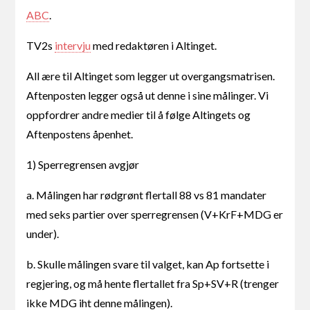
ABC
.
TV2s
intervju
med redaktøren i Altinget.
All ære til Altinget som legger ut overgangsmatrisen.
Aftenposten legger også ut denne i sine målinger. Vi
oppfordrer andre medier til å følge Altingets og
Aftenpostens åpenhet.
1) Sperregrensen avgjør
a. Målingen har rødgrønt flertall 88 vs 81 mandater
med seks partier over sperregrensen (V+KrF+MDG er
under).
b. Skulle målingen svare til valget, kan Ap fortsette i
regjering, og må hente flertallet fra Sp+SV+R (trenger
ikke MDG iht denne målingen).