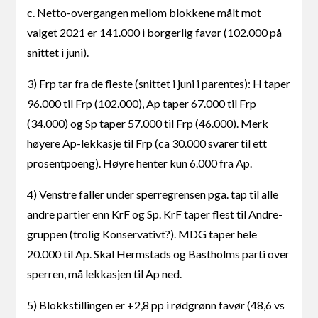
c. Netto-overgangen mellom blokkene målt mot
valget 2021 er 141.000 i borgerlig favør (102.000 på
snittet i juni).
3) Frp tar fra de fleste (snittet i juni i parentes): H taper
96.000 til Frp (102.000), Ap taper 67.000 til Frp
(34.000) og Sp taper 57.000 til Frp (46.000). Merk
høyere Ap-lekkasje til Frp (ca 30.000 svarer til ett
prosentpoeng). Høyre henter kun 6.000 fra Ap.
4) Venstre faller under sperregrensen pga. tap til alle
andre partier enn KrF og Sp. KrF taper flest til Andre-
gruppen (trolig Konservativt?). MDG taper hele
20.000 til Ap. Skal Hermstads og Bastholms parti over
sperren, må lekkasjen til Ap ned.
5) Blokkstillingen er +2,8 pp i rødgrønn favør (48,6 vs