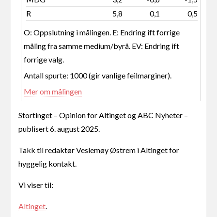
R
5,8
0,1
0,5
O: Oppslutning i målingen. E: Endring ift forrige
måling fra samme medium/byrå. EV: Endring ift
forrige valg.
Antall spurte: 1000 (gir vanlige feilmarginer).
Mer om målingen
Stortinget – Opinion for Altinget og ABC Nyheter –
publisert 6. august 2025.
Takk til redaktør Veslemøy Østrem i Altinget for
hyggelig kontakt.
Vi viser til:
Altinget
.