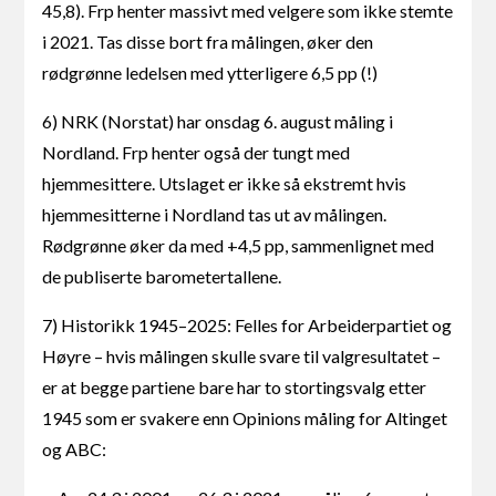
45,8). Frp henter massivt med velgere som ikke stemte
i 2021. Tas disse bort fra målingen, øker den
rødgrønne ledelsen med ytterligere 6,5 pp (!)
6) NRK (Norstat) har onsdag 6. august måling i
Nordland. Frp henter også der tungt med
hjemmesittere. Utslaget er ikke så ekstremt hvis
hjemmesitterne i Nordland tas ut av målingen.
Rødgrønne øker da med +4,5 pp, sammenlignet med
de publiserte barometertallene.
7) Historikk 1945–2025: Felles for Arbeiderpartiet og
Høyre – hvis målingen skulle svare til valgresultatet –
er at begge partiene bare har to stortingsvalg etter
1945 som er svakere enn Opinions måling for Altinget
og ABC: