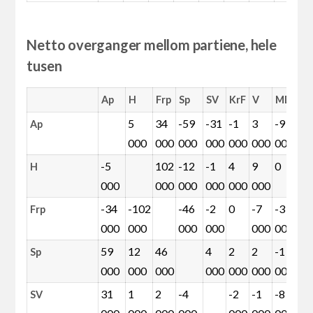
Netto overganger mellom partiene, hele
tusen
Ap
H
Frp
Sp
SV
KrF
V
MDG
R
5
34
-59
-31
-1
3
-9
6
Ap
000
000
000
000
000
000
000
0
-5
102
-12
-1
4
9
0
1
H
000
000
000
000
000
000
0
-34
-102
-46
-2
0
-7
-3
2
Frp
000
000
000
000
000
000
0
59
12
46
4
2
2
-1
1
Sp
000
000
000
000
000
000
000
0
31
1
2
-4
-2
-1
-8
8
SV