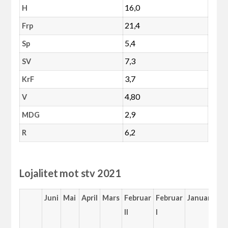
16,0
H
21,4
Frp
5,4
Sp
7,3
SV
3,7
KrF
4,80
V
2,9
MDG
6,2
R
Lojalitet mot stv 2021
Juni
Mai
April
Mars
Februar
Februar
Januar
De
II
I