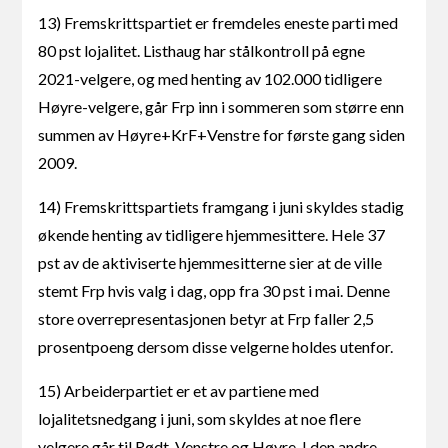
13) Fremskrittspartiet er fremdeles eneste parti med
80 pst lojalitet. Listhaug har stålkontroll på egne
2021-velgere, og med henting av 102.000 tidligere
Høyre-velgere, går Frp inn i sommeren som større enn
summen av Høyre+KrF+Venstre for første gang siden
2009.
14) Fremskrittspartiets framgang i juni skyldes stadig
økende henting av tidligere hjemmesittere. Hele 37
pst av de aktiviserte hjemmesitterne sier at de ville
stemt Frp hvis valg i dag, opp fra 30 pst i mai. Denne
store overrepresentasjonen betyr at Frp faller 2,5
prosentpoeng dersom disse velgerne holdes utenfor.
15) Arbeiderpartiet er et av partiene med
lojalitetsnedgang i juni, som skyldes at noe flere
velgere går til Rødt, Venstre og Høyre. I den andre