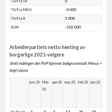
0
Til/Fra SV
-4 000
Til/Fra MDG
5 000
Til/Fra R
-102 000
SUM
Arbeiderpartiets netto henting av
borgerlige 2021-velgere
Snitt målinger der PoP kjenner bakgrunnstall. Minus =
brgl i pluss
jun.25
Mai-
apr.25
mar.25
feb.25
jan.25
Des-
25
24
-5
-3
-5
-12
-25
-74
-66
Ap fra H