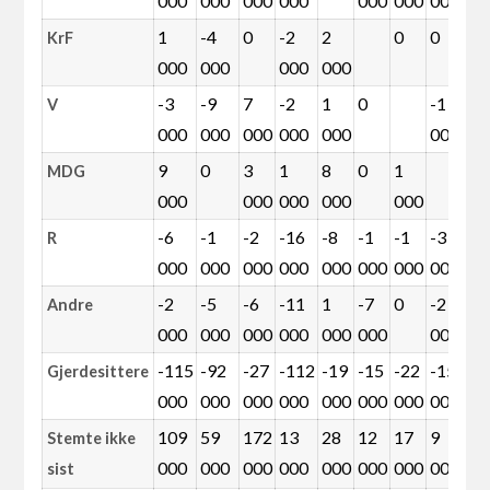
000
000
000
000
000
000
000
0
1
-4
0
-2
2
0
0
1
KrF
000
000
000
000
0
-3
-9
7
-2
1
0
-1
1
V
000
000
000
000
000
000
0
9
0
3
1
8
0
1
3
MDG
000
000
000
000
000
0
-6
-1
-2
-16
-8
-1
-1
-3
R
000
000
000
000
000
000
000
000
-2
-5
-6
-11
1
-7
0
-2
-
Andre
000
000
000
000
000
000
000
0
-115
-92
-27
-112
-19
-15
-22
-15
-
Gjerdesittere
000
000
000
000
000
000
000
000
0
109
59
172
13
28
12
17
9
2
Stemte ikke
000
000
000
000
000
000
000
000
0
sist