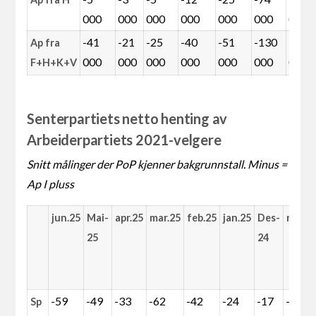
000
000
000
000
000
000
000
-41
-21
-25
-40
-51
-130
-148
Ap fra
000
000
000
000
000
000
000
F+H+K+V
Senterpartiets netto henting av
Arbeiderpartiets 2021-velgere
Snitt målinger der PoP kjenner bakgrunnstall. Minus =
Ap I pluss
jun.25
Mai-
apr.25
mar.25
feb.25
jan.25
Des-
nov.2
25
24
-59
-49
-33
-62
-42
-24
-17
-11
Sp