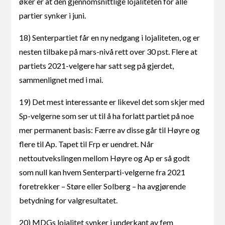
øker er at den gjennomsnittlige lojaliteten for alle
partier synker i juni.
18) Senterpartiet får en ny nedgang i lojaliteten, og er
nesten tilbake på mars-nivå rett over 30 pst. Flere at
partiets 2021-velgere har satt seg på gjerdet,
sammenlignet med i mai.
19) Det mest interessante er likevel det som skjer med
Sp-velgerne som ser ut til å ha forlatt partiet på noe
mer permanent basis: Færre av disse går til Høyre og
flere til Ap. Tapet til Frp er uendret. Når
nettoutvekslingen mellom Høyre og Ap er så godt
som null kan hvem Senterparti-velgerne fra 2021
foretrekker – Støre eller Solberg – ha avgjørende
betydning for valgresultatet.
20) MDGs lojalitet synker i underkant av fem