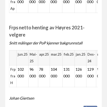
000
000
000
000
000
000
000
000
fra
Ap
Frps netto henting av Høyres 2021-
velgere
Snitt målinger der PoP kjenner bakgrunnstall
jun.25
Mai-
apr.25
mar.25
feb.25
jan.25
Des-
nov.2
25
24
102
96
78
104
131
126
129
92
Frp
000
000
000
000
000
000
000
000
fra
H
Johan Giertsen