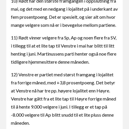
10) Rødt har den største framgangen i oppslutning fra
mai, og det med en nedgang i lojalitet på i underkant av
fem prosentpoeng. Det er spesielt, og sier alt om hvor
mange velgere som nå er i bevegelse mellom partiene.
11) Rødt vinner velgere fra Sp, Ap og noen flere fra SV,
i tillegg til at et lite tap til Venstre i mai har blitt til litt
henting i juni. Martinussens parti henter også noe flere
tidligere hjemmesittere denne måneden.
12) Venstre er partiet med størst framgang i lojalitet
fra forrige måned, med +3,8 prosentpoeng. Det betyr
at Venstre nå har tre pp. høyere lojalitet enn Høyre.
Venstre har gått fra et lite tap til Høyre forrige måned
til å hente 9.000 velgere i juni. I tillegg er et tap på
-8.000 velgere til Ap blitt snudd til et lite pluss denne
måneden.