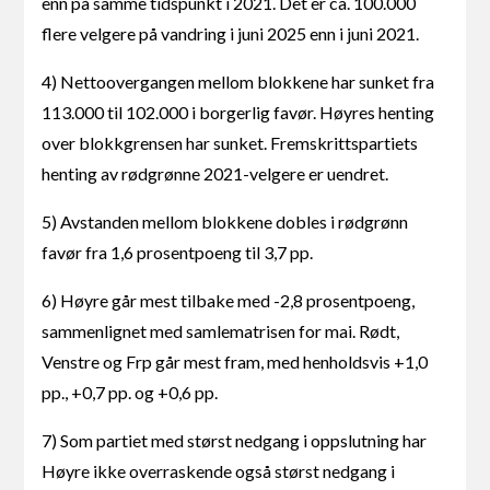
enn på samme tidspunkt i 2021. Det er ca. 100.000
flere velgere på vandring i juni 2025 enn i juni 2021.
4) Nettoovergangen mellom blokkene har sunket fra
113.000 til 102.000 i borgerlig favør. Høyres henting
over blokkgrensen har sunket. Fremskrittspartiets
henting av rødgrønne 2021-velgere er uendret.
5) Avstanden mellom blokkene dobles i rødgrønn
favør fra 1,6 prosentpoeng til 3,7 pp.
6) Høyre går mest tilbake med -2,8 prosentpoeng,
sammenlignet med samlematrisen for mai. Rødt,
Venstre og Frp går mest fram, med henholdsvis +1,0
pp., +0,7 pp. og +0,6 pp.
7) Som partiet med størst nedgang i oppslutning har
Høyre ikke overraskende også størst nedgang i