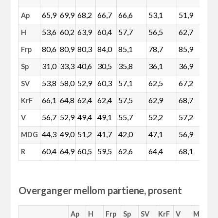
65,9
69,9
68,2
66,7
66,6
53,1
51,9
49,
Ap
53,6
60,2
63,9
60,4
57,7
56,5
62,7
62,
H
80,6
80,9
80,3
84,0
85,1
78,7
85,9
85,
Frp
31,0
33,3
40,6
30,5
35,8
36,1
36,9
31,
Sp
53,8
58,0
52,9
60,3
57,1
62,5
67,2
71,
SV
66,1
64,8
62,4
62,4
57,5
62,9
68,7
73,
KrF
56,7
52,9
49,4
49,1
55,7
52,2
57,2
57,
V
44,3
49,0
51,2
41,7
42,0
47,1
56,9
58,
MDG
60,4
64,9
60,5
59,5
62,6
64,4
68,1
67,
R
Overganger mellom partiene, prosent
Ap
H
Frp
Sp
SV
KrF
V
MDG