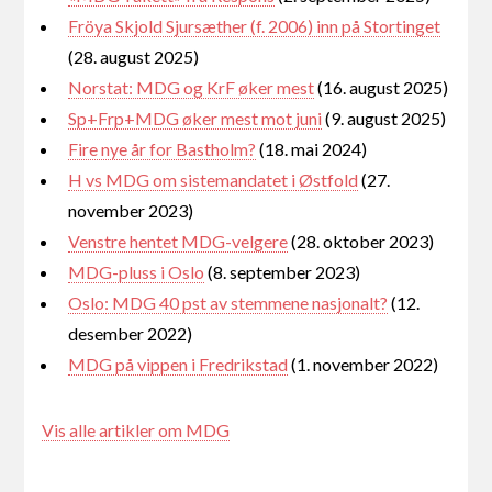
Fröya Skjold Sjursæther (f. 2006) inn på Stortinget
(28. august 2025)
Norstat: MDG og KrF øker mest
(16. august 2025)
Sp+Frp+MDG øker mest mot juni
(9. august 2025)
Fire nye år for Bastholm?
(18. mai 2024)
H vs MDG om sistemandatet i Østfold
(27.
november 2023)
Venstre hentet MDG-velgere
(28. oktober 2023)
MDG-pluss i Oslo
(8. september 2023)
Oslo: MDG 40 pst av stemmene nasjonalt?
(12.
desember 2022)
MDG på vippen i Fredrikstad
(1. november 2022)
Vis alle artikler om MDG