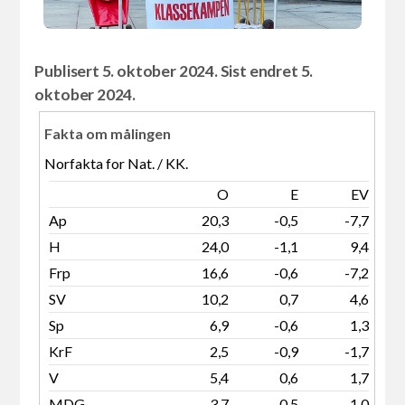
Publisert 5. oktober 2024. Sist endret 5.
oktober 2024.
Fakta om målingen
Norfakta for Nat. / KK.
O
E
EV
Ap
20,3
-0,5
-7,7
H
24,0
-1,1
9,4
Frp
16,6
-0,6
-7,2
SV
10,2
0,7
4,6
Sp
6,9
-0,6
1,3
KrF
2,5
-0,9
-1,7
V
5,4
0,6
1,7
MDG
3,7
0,5
-1,0