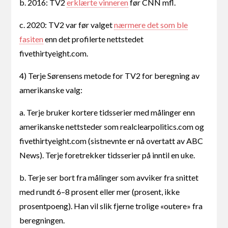
b. 2016: TV2
erklærte vinneren
før CNN mfl.
c. 2020: TV2 var før valget
nærmere det som ble
fasiten
enn det profilerte nettstedet
fivethirtyeight.com.
4) Terje Sørensens metode for TV2 for beregning av
amerikanske valg:
a. Terje bruker kortere tidsserier med målinger enn
amerikanske nettsteder som realclearpolitics.com og
fivethirtyeight.com (sistnevnte er nå overtatt av ABC
News). Terje foretrekker tidsserier på inntil en uke.
b. Terje ser bort fra målinger som avviker fra snittet
med rundt 6–8 prosent eller mer (prosent, ikke
prosentpoeng). Han vil slik fjerne trolige «outere» fra
beregningen.