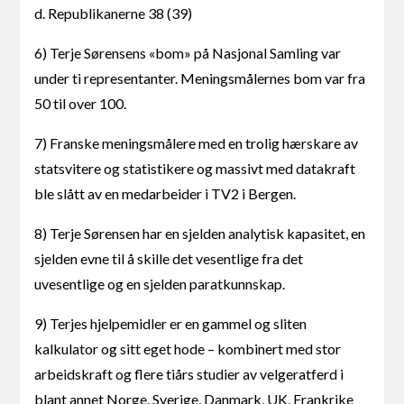
d. Republikanerne 38 (39)
6) Terje Sørensens «bom» på Nasjonal Samling var
under ti representanter. Meningsmålernes bom var fra
50 til over 100.
7) Franske meningsmålere med en trolig hærskare av
statsvitere og statistikere og massivt med datakraft
ble slått av en medarbeider i TV2 i Bergen.
8) Terje Sørensen har en sjelden analytisk kapasitet, en
sjelden evne til å skille det vesentlige fra det
uvesentlige og en sjelden paratkunnskap.
9) Terjes hjelpemidler er en gammel og sliten
kalkulator og sitt eget hode – kombinert med stor
arbeidskraft og flere tiårs studier av velgeratferd i
blant annet Norge, Sverige, Danmark, UK, Frankrike