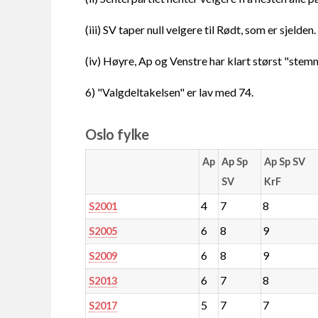
(iii) SV taper null velgere til Rødt, som er sjelden.
(iv) Høyre, Ap og Venstre har klart størst "stem
6) "Valgdeltakelsen" er lav med 74.
Oslo fylke
Ap
Ap Sp
Ap Sp SV
SV
KrF
4
7
8
S2001
6
8
9
S2005
6
8
9
S2009
6
7
8
S2013
5
7
7
S2017