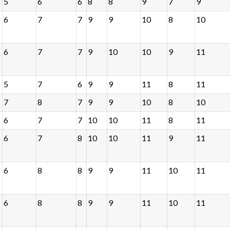
5
6
6
8
8
9
7
9
6
7
7
9
9
10
8
10
6
7
7
9
10
10
9
11
5
7
6
9
9
11
8
11
7
8
7
9
9
10
8
10
6
7
7
10
10
11
8
11
6
7
8
10
10
11
9
11
6
8
8
9
9
11
10
11
6
8
8
9
9
11
10
11