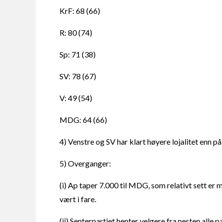
KrF: 68 (66)
R: 80 (74)
Sp: 71 (38)
SV: 78 (67)
V: 49 (54)
MDG: 64 (66)
4) Venstre og SV har klart høyere lojalitet enn p
5) Overganger:
(i) Ap taper 7.000 til MDG, som relativt sett e
vært i fare.
(ii) Senterpartiet henter velgere fra nesten alle 