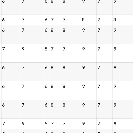
6
7
6
8
8
9
7
9
6
7
6
7
7
8
7
8
6
7
6
8
8
9
7
9
7
9
5
7
7
9
7
9
6
7
6
8
8
9
7
9
6
7
6
8
8
9
7
9
6
7
6
8
8
9
7
9
7
9
5
7
7
9
7
9