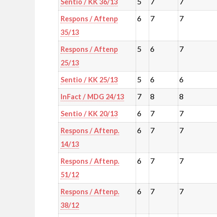
5
7
7
Sentio / KK 36/13
6
7
7
Respons / Aftenp
35/13
5
6
7
Respons / Aftenp
25/13
5
6
6
Sentio / KK 25/13
7
8
8
InFact / MDG 24/13
6
7
7
Sentio / KK 20/13
6
7
7
Respons / Aftenp.
14/13
6
7
7
Respons / Aftenp.
51/12
6
7
7
Respons / Aftenp.
38/12