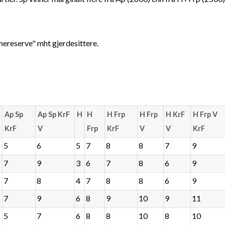
mereserve" mht gjerdesittere.
Ap Sp
Ap Sp KrF
H
H
H Frp
H Frp
H KrF
H Frp V
KrF
V
Frp
KrF
V
V
KrF
5
6
5
7
8
8
7
9
7
9
3
6
7
8
6
9
7
8
4
7
8
8
6
9
7
9
6
8
9
10
9
11
5
7
6
8
8
10
8
10