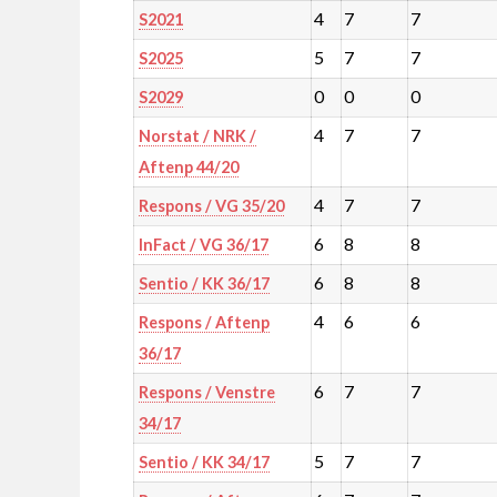
4
7
7
S2021
5
7
7
S2025
0
0
0
S2029
4
7
7
Norstat / NRK /
Aftenp 44/20
4
7
7
Respons / VG 35/20
6
8
8
InFact / VG 36/17
6
8
8
Sentio / KK 36/17
4
6
6
Respons / Aftenp
36/17
6
7
7
Respons / Venstre
34/17
5
7
7
Sentio / KK 34/17