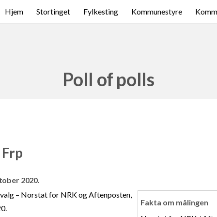
Hjem
Stortinget
Fylkesting
Kommunestyre
Komme
Poll of polls
 Frp
ktober 2020.
svalg – Norstat for NRK og Aftenposten,
Fakta om målingen
0.