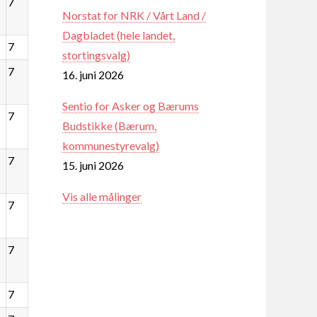
7
Norstat for NRK / Vårt Land /
Dagbladet (hele landet,
7
stortingsvalg)
7
16. juni 2026
Sentio for Asker og Bærums
7
Budstikke (Bærum,
kommunestyrevalg)
7
15. juni 2026
Vis alle målinger
7
7
7