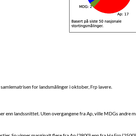
å samlematrisen for landsmålinger i oktober, Frp lavere.
r mer enn landssnittet. Uten overgangene fra Ap, ville MDGs andre 
partier. Sp vinner marginalt flere fra Ap (2800) enn fra H+Frp (2500)