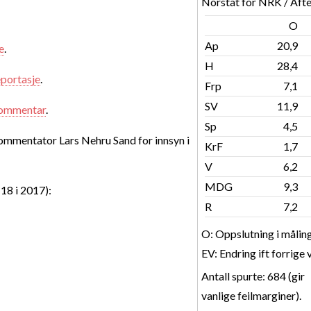
Norstat for NRK / Afte
O
Ap
20,9
e
.
H
28,4
eportasje
.
Frp
7,1
SV
11,9
ommentar
.
Sp
4,5
kommentator Lars Nehru Sand for innsyn i
KrF
1,7
V
6,2
MDG
9,3
(18 i 2017):
R
7,2
O: Oppslutning i målin
EV: Endring ift forrige 
Antall spurte: 684 (gir
vanlige feilmarginer).