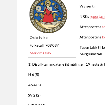
Vi viser til:
NRKs
reportasj
Aftenpostens
r
Aftenpostens
k
Oslo fylke
Folketall: 709 037
Tusen takk til 
Mer om Oslo
bakgrunnstall.
1) Distriktsmandatene iht målingen, 19 neste år 
H 6 (5)
Ap 4 (5)
SV 2 (2)