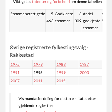
Viktig: Les
fotnoter og forbehold
om denne tabellen
Stemmeberettigede
5
Godkjente
3
Andel
60,6
463
stemmer
309
godkjente
%
stemmer
Øvrige registrerte fylkestingsvalg -
Rakkestad
1975
1979
1983
1987
1991
1995
1999
2003
2007
2011
2015
Vis mandatfordeling for dette resultatet etter
gjeldende regler for: