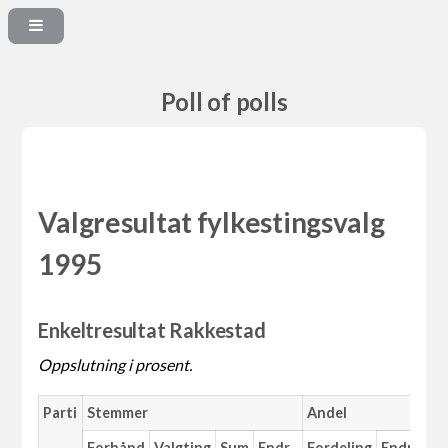
Poll of polls
Valgresultat fylkestingsvalg
1995
Enkeltresultat Rakkestad
Oppslutning i prosent.
Parti
Stemmer
Andel
Forhånd
Valgting
Sum
Endr.
Fordeling
Endr.