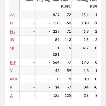
F1991
F1991
-
-
839
-72
25,4
-1,0
Ap
-
-
330
-60
10,0
-1,3
H
-
-
229
71
6,9
2,3
Frp
-
-
84
-113
2,5
-3,2
SV
-
-
1
-16
32,7
0,9
Sp
081
-
-
564
-7
17,0
0,5
KrF
-
-
43
-59
1,3
-1,7
V
-
-
0
-9
0,0
-0,3
MDG
-
-
14
-7
0,4
-0,2
R
-
-
125
125
3,8
3,8
A