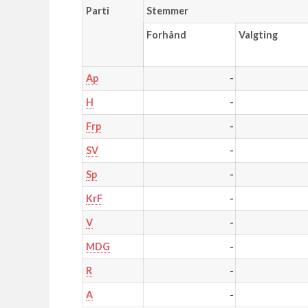
Parti
Stemmer
Forhånd
Valgting
-
Ap
-
H
-
Frp
-
SV
-
Sp
-
KrF
-
V
-
MDG
-
R
-
A