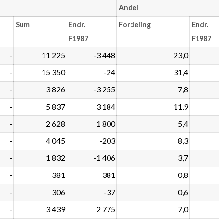
Andel
Sum
Endr.
Fordeling
Endr.
F1987
F1987
-
11 225
-3 448
23,0
-
15 350
-24
31,4
-
3 826
-3 255
7,8
-
5 837
3 184
11,9
-
2 628
1 800
5,4
-
4 045
-203
8,3
-
1 832
-1 406
3,7
-
381
381
0,8
-
306
-37
0,6
-
3 439
2 775
7,0