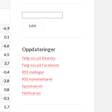
-6,9
0,1
-6,6
Oppdateringer
6,5
Følg oss på Bluesky
3,7
Følg oss på Facebook
-0,4
RSS målinger
RSS kommentarer
-2,8
Epostvarsel
0,8
Nettvarsel
-0,1
5,7