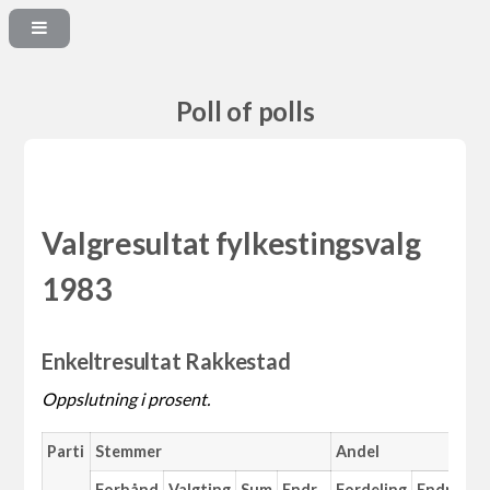
Poll of polls
Valgresultat fylkestingsvalg
1983
Enkeltresultat Rakkestad
Oppslutning i prosent.
Parti
Stemmer
Andel
Forhånd
Valgting
Sum
Endr.
Fordeling
Endr.