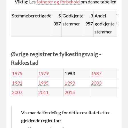
Viktig: Les
fotnoter og forbehold
om denne tabellen
Stemmeberettigede
5
Godkjente
3
Andel
73,5
387
stemmer
957
godkjente
%
stemmer
Øvrige registrerte fylkestingsvalg -
Rakkestad
1975
1979
1983
1987
1991
1995
1999
2003
2007
2011
2015
Vis mandatfordeling for dette resultatet etter
gjeldende regler for: