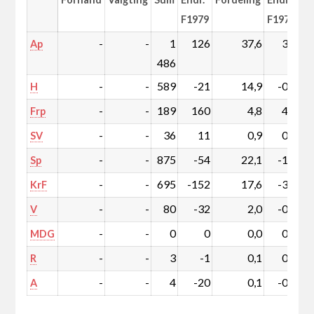
F1979
F1979
-
-
1
126
37,6
3,0
Ap
486
-
-
589
-21
14,9
-0,6
H
-
-
189
160
4,8
4,0
Frp
-
-
36
11
0,9
0,3
SV
-
-
875
-54
22,1
-1,5
Sp
-
-
695
-152
17,6
-3,9
KrF
-
-
80
-32
2,0
-0,8
V
-
-
0
0
0,0
0,0
MDG
-
-
3
-1
0,1
0,0
R
-
-
4
-20
0,1
-0,5
A