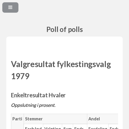
Poll of polls
Valgresultat fylkestingsvalg
1979
Enkeltresultat Hvaler
Oppslutning i prosent.
Parti
Stemmer
Andel
Forhånd
Valgting
Sum
Endr.
Fordeling
Endr.