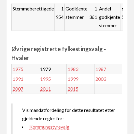
Stemmeberettigede
1
Godkjente
1
Andel
69,7
954
stemmer
361
godkjente
%
stemmer
Øvrige registrerte fylkestingsvalg -
Hvaler
1975
1979
1983
1987
1991
1995
1999
2003
2007
2011
2015
Vis mandatfordeling for dette resultatet etter
gjeldende regler for:
Kommunestyrevalg