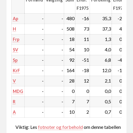
F1975
F1975
-
-
480
-16
35,3
-2,0
Ap
-
-
508
73
37,3
4,6
H
-
-
18
11
1,3
0,8
Frp
-
-
54
10
4,0
0,7
SV
-
-
92
-51
6,8
-4,0
Sp
-
-
164
-18
12,0
-1,6
KrF
-
-
28
12
2,1
0,9
V
-
-
0
0
0,0
0,0
MDG
-
-
7
7
0,5
0,5
R
-
-
10
2
0,7
0,1
A
Viktig: Les
fotnoter og forbehold
om denne tabellen