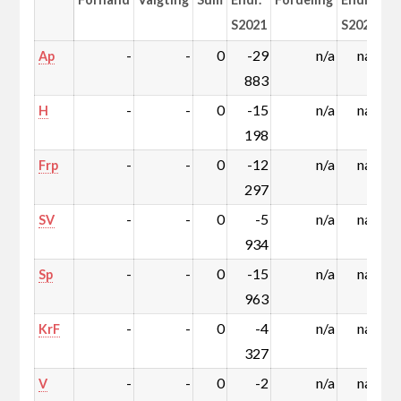
S2021
S2021
-
-
0
-29
n/a
nan
Ap
883
-
-
0
-15
n/a
nan
H
198
-
-
0
-12
n/a
nan
Frp
297
-
-
0
-5
n/a
nan
SV
934
-
-
0
-15
n/a
nan
Sp
963
-
-
0
-4
n/a
nan
KrF
327
-
-
0
-2
n/a
nan
V