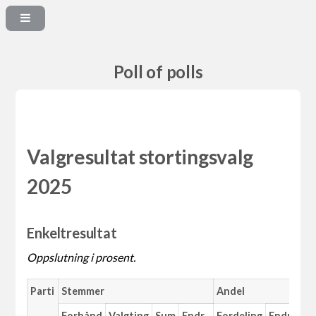
Poll of polls
Valgresultat stortingsvalg
2025
Enkeltresultat
Oppslutning i prosent.
Parti
Stemmer
Andel
Ma
Forhånd
Valgting
Sum
Endr.
Fordeling
Endr.
An